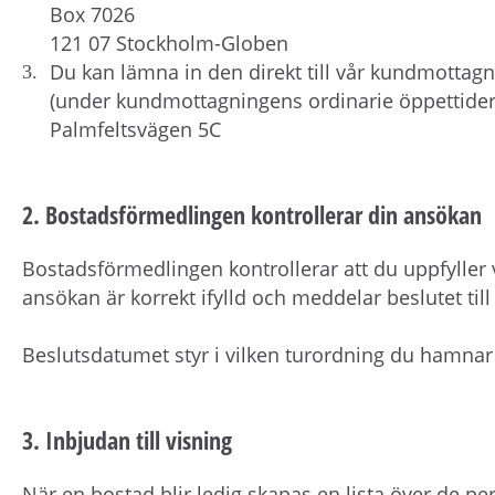
Box 7026
121 07 Stockholm-Globen
Du kan lämna in den direkt till vår kundmottag
(under kundmottagningens ordinarie öppettider
Palmfeltsvägen 5C
2. Bostadsförmedlingen kontrollerar din ansökan
Bostadsförmedlingen kontrollerar att du uppfyller v
ansökan är korrekt ifylld och meddelar beslutet till 
Beslutsdatumet styr i vilken turordning du hamna
3. Inbjudan till visning
När en bostad blir ledig skapas en lista över de 