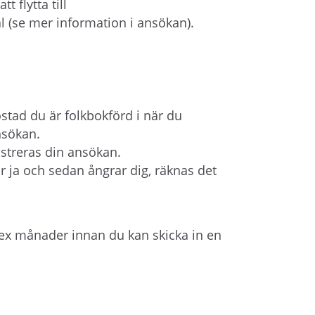
t flytta till
nal (se mer information i ansökan).
stad du är folkbokförd i när du
nsökan.
istreras din ansökan.
r ja och sedan ångrar dig, räknas det
ex månader innan du kan skicka in en