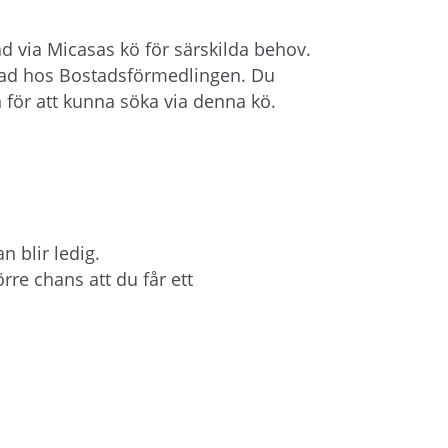
å
l
d via Micasas kö för särskilda behov.
l
rerad hos Bostadsförmedlingen. Du
e
för att kunna söka via denna kö.
t
n blir ledig.
rre chans att du får ett