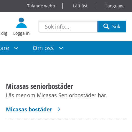
Talande webb
Lättläst
Language
sökförslag
Sök
Sök
 dig
Logga in
gare
Om oss
Micasas seniorbostäder
Läs mer om Micasas Seniorbostäder här.
Micasas bostäder