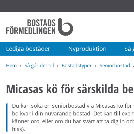
Startsida
Bostadsförmedlingen
i
Stockholm
Lediga bostäder
Nyproduktion
Så g
AB
Hem
Så går det till
Bostadstyper
Seniorbostad
Micasas kö för särskilda b
Du kan söka en seniorbostad via Micasas kö för 
bo kvar i din nuvarande bostad. Det kan till e
känner oro, eller om du har svårt att ta dig in o
hiss).