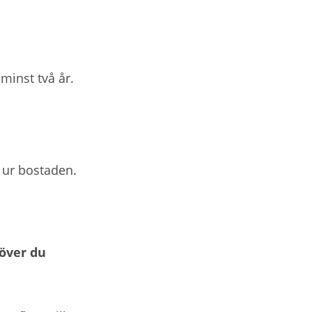
minst två år.
t ur bostaden.
över du