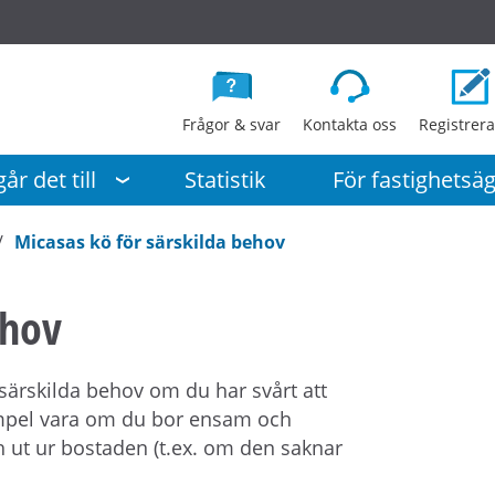
G
å
d
i
Frågor & svar
Kontakta oss
Registrera
r
e
år det till
Statistik
För fastighetsä
k
t
Micasas kö för särskilda behov
t
i
ehov
l
l
i
särskilda behov om du har svårt att
n
xempel vara om du bor ensam och
n
ch ut ur bostaden (t.ex. om den saknar
e
h