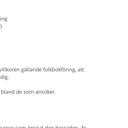
ning
)
illkoren gällande folkbokföring, att
dig.
r bland de som ansöker.
personer som önskat den bostaden. Är