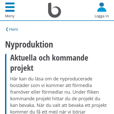
Startsida
G
Bostadsförmedlingen
å
Meny
Logga in
i
d
Stockholm
i
Hem
AB
r
e
Nyproduktion
k
t
Aktuella och kommande
t
projekt
i
l
Här kan du läsa om de nyproducerade
l
bostäder som vi kommer att förmedla
i
framöver eller förmedlar nu. Under fliken
n
kommande projekt hittar du de projekt du
n
kan bevaka. När du valt att bevaka ett projekt
e
kommer du få ett mejl när vi börjar