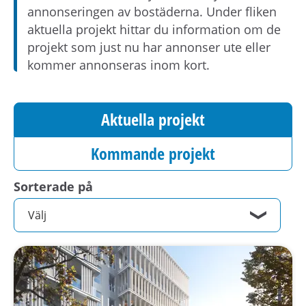
h
annonseringen av bostäderna. Under fliken
å
aktuella projekt hittar du information om de
l
projekt som just nu har annonser ute eller
l
kommer annonseras inom kort.
e
t
Aktuella projekt
Kommande projekt
Sorterade på