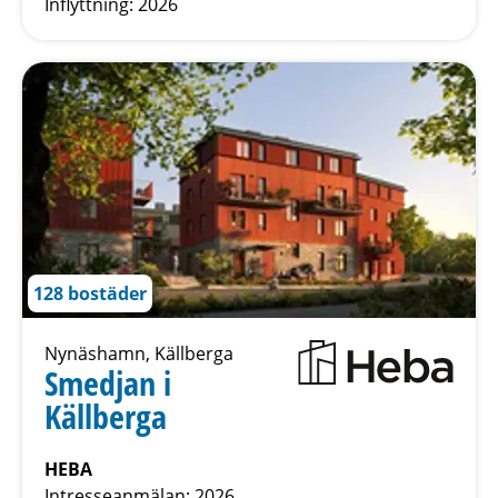
Inflyttning: 2026
128 bostäder
Nynäshamn, Källberga
Smedjan i
Källberga
HEBA
Intresseanmälan: 2026