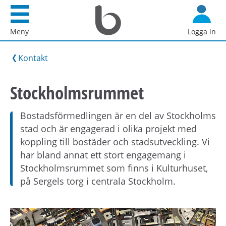
Startsida
G
Bostadsförmedlingen
å
Meny
Logga in
i
d
Stockholm
i
Kontakt
AB
r
e
Stockholmsrummet
k
t
Bostadsförmedlingen är en del av Stockholms
t
stad och är engagerad i olika projekt med
i
koppling till bostäder och stadsutveckling. Vi
l
har bland annat ett stort engagemang i
l
Stockholmsrummet som finns i Kulturhuset,
i
på Sergels torg i centrala Stockholm.
n
n
e