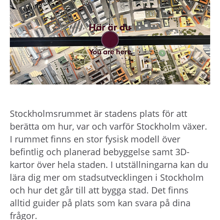
h
å
l
l
e
t
Stockholmsrummet är stadens plats för att
berätta om hur, var och varför Stockholm växer.
I rummet finns en stor fysisk modell över
befintlig och planerad bebyggelse samt 3D-
kartor över hela staden. I utställningarna kan du
lära dig mer om stadsutvecklingen i Stockholm
och hur det går till att bygga stad. Det finns
alltid guider på plats som kan svara på dina
frågor.