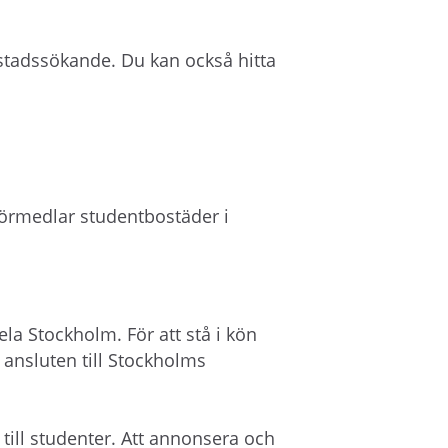
å
l
ostadssökande. Du kan också hitta
l
e
t
förmedlar studentbostäder i
la Stockholm. För att stå i kön
ansluten till Stockholms
ill studenter. Att annonsera och