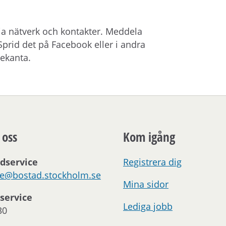
ia nätverk och kontakter. Meddela
prid det på Facebook eller i andra
bekanta.
 oss
Kom igång
dservice
Registrera dig
ce@bostad.stockholm.se
Mina sidor
service
Lediga jobb
30