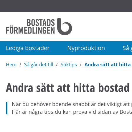
Startsida
Bostadsförmedlingen
i
Stockholm
Lediga bostäder
Nyproduktion
Så g
AB
Hem
Så går det till
Söktips
Andra sätt att hitta
Andra sätt att hitta bostad
När du behöver boende snabbt är det viktigt att
Här är några tips du kan prova vid sidan av Bos