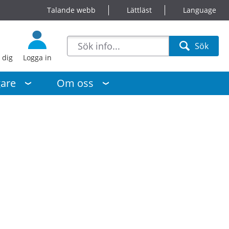
Talande webb
Lättläst
Language
sökförslag
Sök
Sök
 dig
Logga in
gare
Om oss