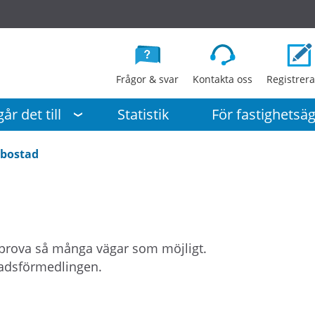
G
å
d
i
Frågor & svar
Kontakta oss
Registrera
r
e
år det till
Statistik
För fastighetsä
k
t
 bostad
t
i
l
l
i
 prova så många vägar som möjligt.
n
tadsförmedlingen.
n
e
h