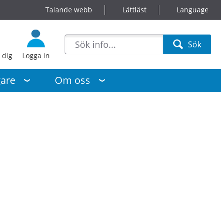
Talande webb
Lättläst
Language
sökförslag
Sök
Sök
 dig
Logga in
gare
Om oss