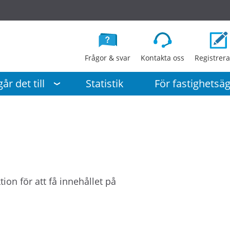
G
å
d
i
Frågor & svar
Kontakta oss
Registrera
r
e
år det till
Statistik
För fastighetsä
k
t
t
i
l
l
i
tion för att få innehållet på
n
n
e
h