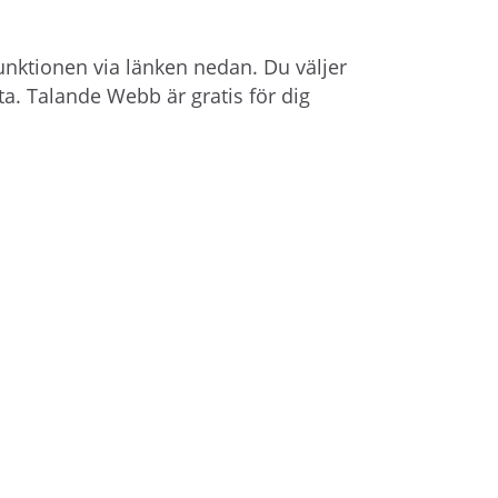
å
l
unktionen via länken nedan. Du väljer
l
sta. Talande Webb är gratis för dig
e
t