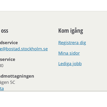
 oss
Kom igång
dservice
Registrera dig
ce@bostad.stockholm.se
Mina sidor
service
Lediga jobb
30
ndmottagningen
ägen 5C
ta
oss:
 och telefontider