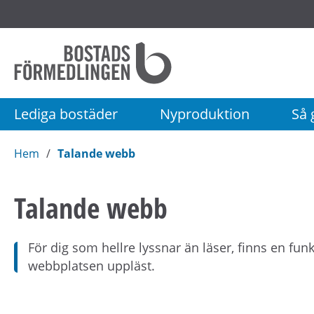
Startsida
Bostadsförmedlingen
i
Stockholm
Lediga bostäder
Nyproduktion
Så g
AB
Hem
Talande webb
Talande webb
För dig som hellre lyssnar än läser, finns en funk
webbplatsen uppläst.