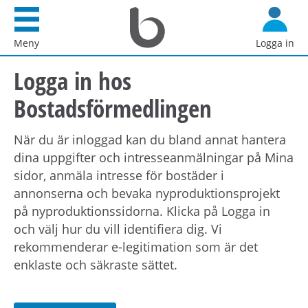
Startsida
G
Bostadsförmedlingen
å
Meny
Logga in
i
d
Stockholm
Logga in hos
i
AB
r
Bostadsförmedlingen
e
k
När du är inloggad kan du bland annat hantera
t
dina uppgifter och intresseanmälningar på Mina
t
sidor, anmäla intresse för bostäder i
i
annonserna och bevaka nyproduktionsprojekt
l
på nyproduktionssidorna. Klicka på Logga in
l
och välj hur du vill identifiera dig. Vi
i
rekommenderar e-legitimation som är det
n
enklaste och säkraste sättet.
n
e