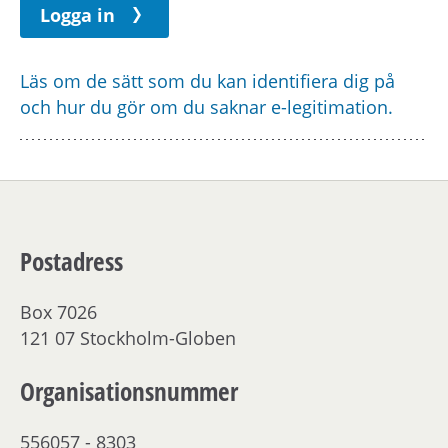
h
Logga in
å
l
l
Läs om de sätt som du kan identifiera dig på
e
och hur du gör om du saknar e-legitimation.
t
Postadress
Box 7026
121 07 Stockholm-Globen
Organisationsnummer
556057 - 8303