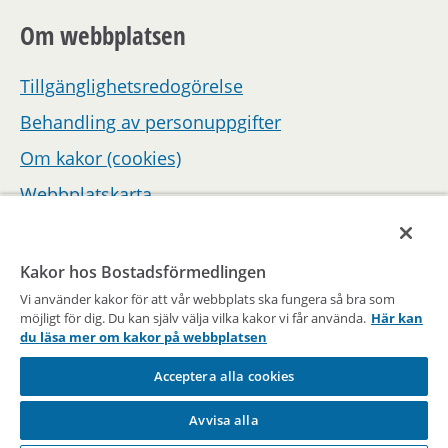
Om webbplatsen
Tillgänglighetsredogörelse
Behandling av personuppgifter
Om kakor (cookies)
Webbplatskarta
Hantera inställningar för samtycke
Kakor hos Bostadsförmedlingen
Vi använder kakor för att vår webbplats ska fungera så bra som
möjligt för dig. Du kan själv välja vilka kakor vi får använda.
Här kan
du läsa mer om kakor på webbplatsen
Acceptera alla cookies
En del av Stockholms stad
Avvisa alla
Vägen till en bostad sedan 1947