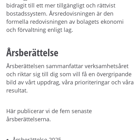
h
bidragit till ett mer tillgängligt och rättvist
å
bostadssystem. Årsredovisningen är den
l
formella redovisningen av bolagets ekonomi
l
och förvaltning enligt lag.
e
t
Årsberättelse
Årsberättelsen sammanfattar verksamhetsåret
och riktar sig till dig som vill få en övergripande
bild av vårt uppdrag, våra prioriteringar och våra
resultat.
Här publicerar vi de fem senaste
årsberättelserna.
Årsberättelse 2025