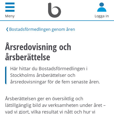
Startsida
G
Bostadsförmedlingen
å
Meny
Logga in
i
d
Stockholm
i
Bostadsförmedlingen genom åren
AB
r
e
Årsredovisning och
k
årsberättelse
t
t
i
Här hittar du Bostadsförmedlingen i
l
Stockholms årsberättelser och
l
årsredovisningar för de fem senaste åren.
i
n
Årsberättelsen ger en översiktlig och
n
lättillgänglig bild av verksamheten under året –
e
vad vi gjort, vilka resultat vi nått och hur vi