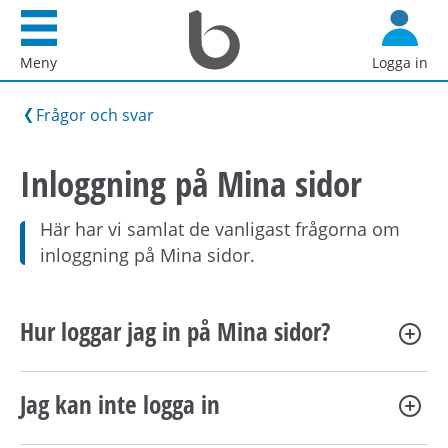
Startsida
G
Bostadsförmedlingen
å
Meny
Logga in
i
d
Stockholm
i
Frågor och svar
AB
r
e
Inloggning på Mina sidor
k
t
Här har vi samlat de vanligast frågorna om
t
inloggning på Mina sidor.
i
l
l
Hur loggar jag in på Mina sidor?
i
n
n
Jag kan inte logga in
e