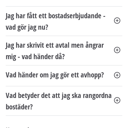
h
å
Jag har fått ett bostadserbjudande -
l
l
vad gör jag nu?
e
t
Jag har skrivit ett avtal men ångrar
mig - vad händer då?
Vad händer om jag gör ett avhopp?
Vad betyder det att jag ska rangordna
bostäder?