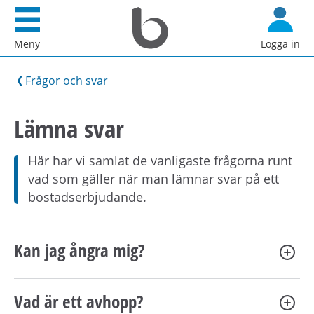
Startsida
G
Bostadsförmedlingen
å
Meny
Logga in
i
d
Stockholm
i
Frågor och svar
AB
r
e
Lämna svar
k
t
Här har vi samlat de vanligaste frågorna runt
t
vad som gäller när man lämnar svar på ett
i
bostadserbjudande.
l
l
i
Kan jag ångra mig?
n
n
e
Vad är ett avhopp?