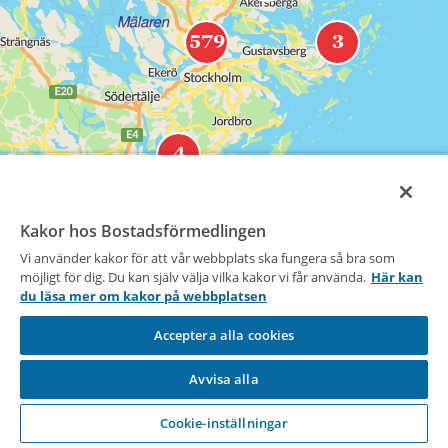
h
å
579
3
l
l
e
t
4
Kakor hos Bostadsförmedlingen
Vi använder kakor för att vår webbplats ska fungera så bra som
möjligt för dig. Du kan själv välja vilka kakor vi får använda.
Här kan
du läsa mer om kakor på webbplatsen
Acceptera alla cookies
30 km
Lantmäteriet CC BY 4.0
Avvisa alla
Visa lista
Visa filter
Cookie-inställningar