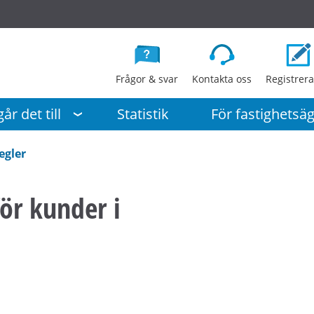
G
å
d
i
Frågor & svar
Kontakta oss
Registrera
r
e
år det till
Statistik
För fastighetsä
k
t
egler
t
i
ör kunder i
l
l
i
n
n
e
h