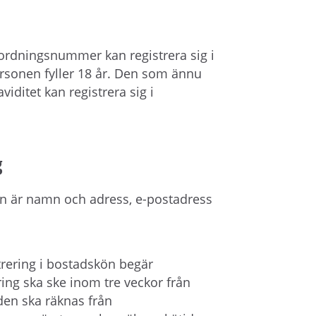
å
l
l
rdningsnummer kan registrera sig i
e
ersonen fyller 18 år. Den som ännu
t
viditet kan registrera sig i
g
kön är namn och adress, e-postadress
trering i bostadskön begär
ng ska ske inom tre veckor från
den ska räknas från