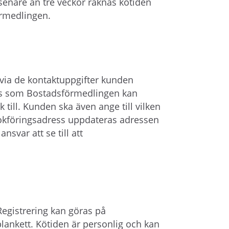
enare än tre veckor räknas kötiden
örmedlingen.
ia de kontaktuppgifter kunden
ess som Bostadsförmedlingen kan
 till. Kunden ska även ange till vilken
kbokföringsadress uppdateras adressen
nsvar att se till att
Registrering kan göras på
blankett. Kötiden är personlig och kan