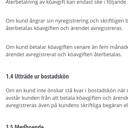
Återbetalning av köavgift kan endast ske i följande 
Om kund ångrar sin nyregistrering och skriftligen
återbetalas köavgiften och ärendet avregistreras.
Om kund betalar köavgiften senare än fem månader 
ärendet avregistrerat och köavgiften återbetalas.
1.4 Utträde ur bostadskön
Om en kund inte önskar stå kvar i bostadskön när 
avstår kunden från att betala köavgiften och ärend
avregistreras även på kundens skriftliga begäran el
1.5 Medboende