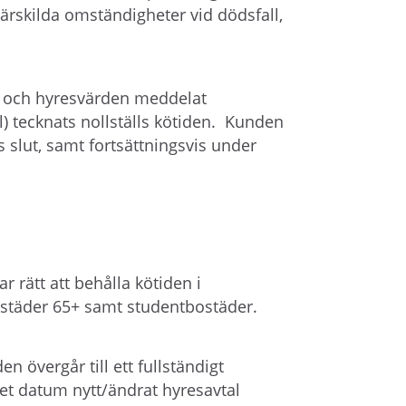
ärskilda omständigheter vid dödsfall,
n och hyresvärden meddelat
l) tecknats nollställs kötiden. Kunden
s slut, samt fortsättningsvis under
 rätt att behålla kötiden i
bostäder 65+ samt studentbostäder.
n övergår till ett fullständigt
 det datum nytt/ändrat hyresavtal