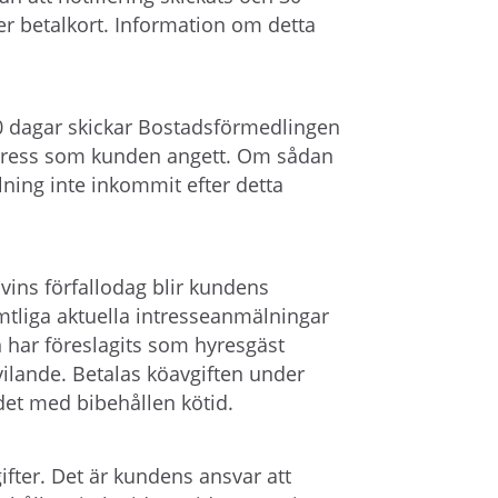
er betalkort. Information om detta
 dagar skickar Bostadsförmedlingen
stadress som kunden angett. Om sådan
lning inte inkommit efter detta
vins förfallodag blir kundens
mtliga aktuella intresseanmälningar
 har föreslagits som hyresgäst
vilande. Betalas köavgiften under
det med bibehållen kötid.
fter. Det är kundens ansvar att