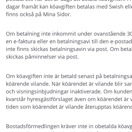
dagar framåt kan köavgiften betalas med Swish ell
finns också på Mina Sidor.
Om betalning inte inkommit under ovanstående 30
en e-faktura eller en betalningsavi till den e-po
inte finns skickas betalningsavin via post. Om beta
skickas påminnelser via post.
Om köavgiften inte är betald senast på betalningsa
köärende vilande. När köärendet är vilande blir sa
och visningsinbjudningar inaktiverade. Om kunden
kvarstår hyresgästförslaget även om köärendet är 
tiden som köärendet är vilande återupptas köären
Bostadsförmedlingen kräver inte in obetalda köavgi