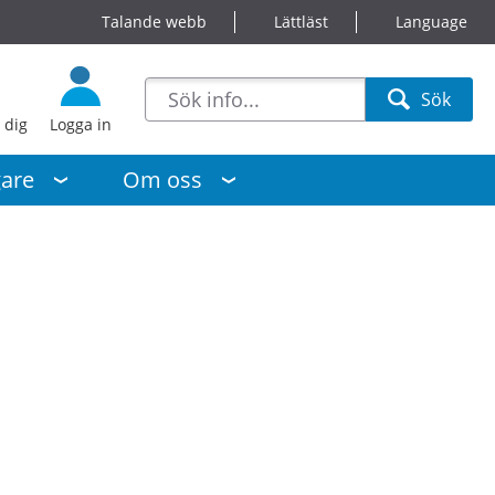
Talande webb
Lättläst
Language
sökförslag
Sök
Sök
 dig
Logga in
gare
Om oss