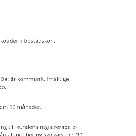
kötiden i bostadskön.
. Det är kommunfullmäktige i
pp.
od om 12 månader.
ng till kundens registrerade e-
ån att notifiering skickats och 30