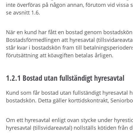
inte överföras på någon annan, förutom vid vissa s
se avsnitt 1.6.
När en kund har fått en bostad genom bostadskö
Bostadsförmedlingen att hyresavtal (tillsvidareavta
står kvar i bostadskön fram till betalningsperioden
förutsättning att köavgiften betalas årligen.
1.2.1 Bostad utan fullständigt hyresavtal
Kund som får bostad utan fullständigt hyresavtal har
bostadskön. Detta gäller korttidskontrakt, Senior
Om ett hyresavtal enligt ovan stycke under hyrestide
hyresavtal (tillsvidareavtal) nollställs kötiden från