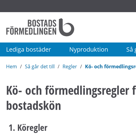
Startsida
Bostadsförmedlingen
i
Stockholm
Lediga bostäder
Nyproduktion
Så g
AB
Hem
Så går det till
Regler
Kö- och förmedlingsr
Kö- och förmedlingsregler f
bostadskön
1. Köregler