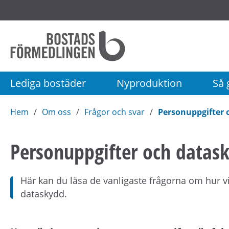
Startsida
Bostadsförmedlingen
i
Stockholm
Lediga bostäder
Nyproduktion
Så g
AB
Hem
Om oss
Frågor och svar
Personuppgifter 
Personuppgifter och datas
Här kan du läsa de vanligaste frågorna om hur v
dataskydd.