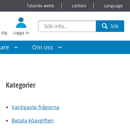
Talande webb
Lättläst
Language
sökförslag
Sök
Sök
 dig
Logga in
gare
Om oss
Kategorier
Vanligaste frågorna
Betala köavgiften