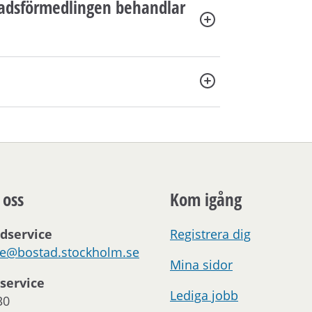
stadsförmedlingen behandlar
 oss
Kom igång
dservice
Registrera dig
ce@bostad.stockholm.se
Mina sidor
service
Lediga jobb
30