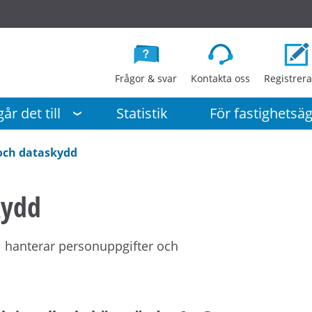
G
å
d
i
Frågor & svar
Kontakta oss
Registrera
r
e
år det till
Statistik
För fastighetsä
k
t
och dataskydd
t
i
kydd
l
l
i
i hanterar personuppgifter och
n
n
e
h