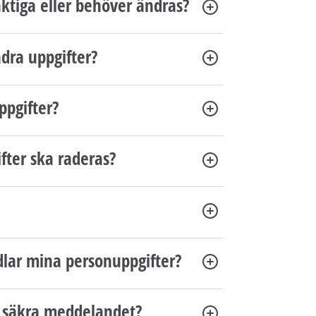
aktiga eller behöver ändras?
å
l
l
ndra uppgifter?
e
t
ppgifter?
fter ska raderas?
dlar mina personuppgifter?
t säkra meddelandet?