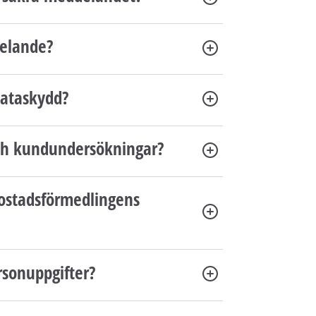
delande?
dataskydd?
och kundundersökningar?
Bostadsförmedlingens
rsonuppgifter?