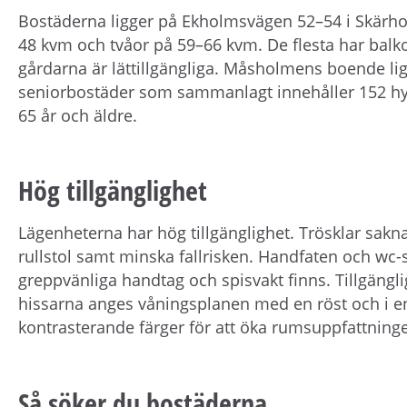
Bostäderna ligger på Ekholmsvägen 52–54 i Skärho
48 kvm och tvåor på 59–66 kvm. De flesta har balk
gårdarna är lättillgängliga. Måsholmens boende lig
seniorbostäder som sammanlagt innehåller 152 hy
65 år och äldre.
Hög tillgänglighet
Lägenheterna har hög tillgänglighet. Trösklar saknas
rullstol samt minska fallrisken. Handfaten och wc-
greppvänliga handtag och spisvakt finns. Tillgängl
hissarna anges våningsplanen med en röst och i e
kontrasterande färger för att öka rumsuppfattninge
Så söker du bostäderna