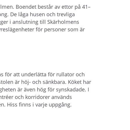
å
lmen. Boendet består av ettor på 41–
l
ong. De låga husen och trevliga
l
ger i anslutning till Skärholmens
e
reslägenheter för personer som är
t
 för att underlätta för rullator och
stolen är höj- och sänkbara. Köket har
igheten är även hög för synskadade. I
ntréer och korridorer används
n. Hiss finns i varje uppgång.