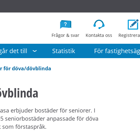
G
å
d
i
Frågor & svar
Kontakta oss
Registrera
r
e
år det till
Statistik
För fastighetsä
k
t
r för döva/dövblinda
t
i
övblinda
l
l
i
a erbjuder bostäder för seniorer. I
n
35 seniorbostäder anpassade för döva
n
 som förstaspråk.
e
h