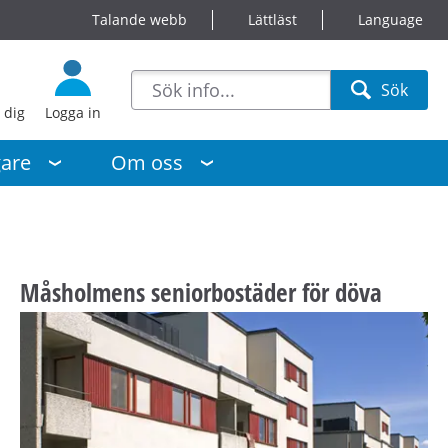
Talande webb
Lättläst
Language
sökförslag
Sök
Sök
 dig
Logga in
gare
Om oss
Måsholmens seniorbostäder för döva