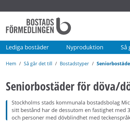
Startsida
Bostadsförmedlingen
i
Stockholm
Lediga bostäder
Nyproduktion
Så g
AB
Hem
Så går det till
Bostadstyper
Seniorbostäde
Seniorbostäder för döva/d
Stockholms stads kommunala bostadsbolag Micas
sitt bestånd har de dessutom en fastighet med 
och personer med dövblindhet med teckenspråk