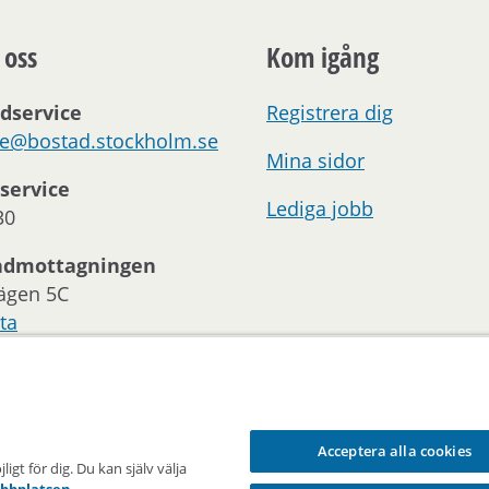
 oss
Kom igång
dservice
Registrera dig
ce@bostad.stockholm.se
Mina sidor
service
Lediga jobb
30
ndmottagningen
ägen 5C
ta
oss:
 och telefontider
Acceptera alla cookies
gt för dig. Du kan själv välja