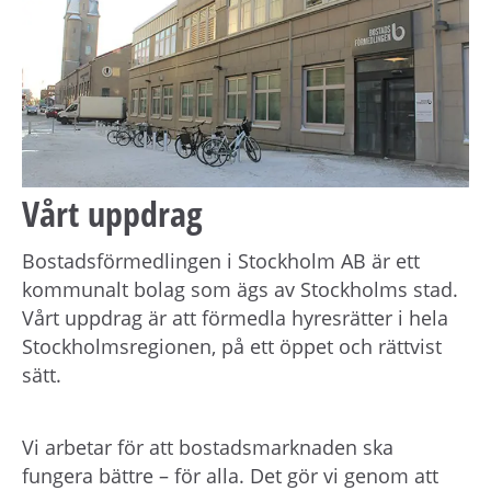
h
å
l
l
e
t
Vårt uppdrag
Bostadsförmedlingen i Stockholm AB är ett
kommunalt bolag som ägs av Stockholms stad.
Vårt uppdrag är att förmedla hyresrätter i hela
Stockholmsregionen, på ett öppet och rättvist
sätt.
Vi arbetar för att bostadsmarknaden ska
fungera bättre – för alla. Det gör vi genom att