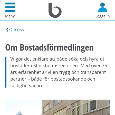
Startsida
G
Bostadsförmedlingen
å
Meny
Logga in
i
d
Stockholm
i
Om oss
AB
r
e
Om Bostadsförmedlingen
k
t
Vi gör det enklare att både söka och hyra ut
t
bostäder i Stockholmsregionen. Med över 75
i
års erfarenhet är vi en trygg och transparent
l
partner – både för bostadssökande och
l
fastighetsägare.
i
n
n
e