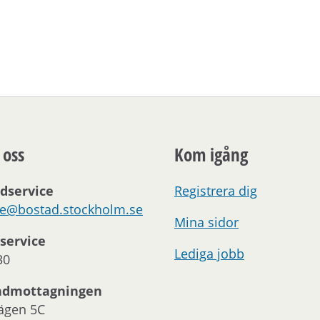
 oss
Kom igång
dservice
Registrera dig
ce@bostad.stockholm.se
Mina sidor
service
Lediga jobb
30
ndmottagningen
ägen 5C