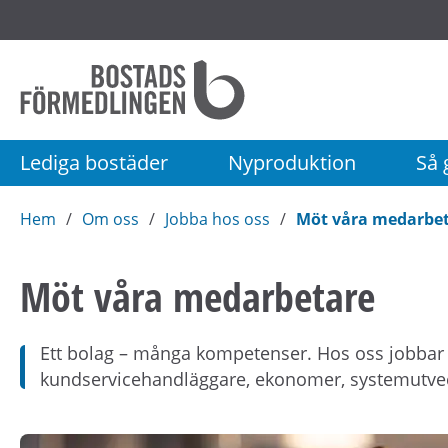
Startsida
Bostadsförmedlingen
i
Stockholm
Lediga bostäder
Nyproduktion
Så g
AB
Hem
Om oss
Jobba hos oss
Möt våra medarbe
Möt våra medarbetare
Ett bolag – många kompetenser. Hos oss jobbar
kundservicehandläggare, ekonomer, systemutvec