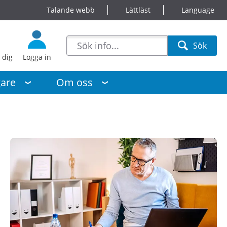
Talande webb
Lättläst
Language
sökförslag
Sök
Sök
 dig
Logga in
gare
Om oss