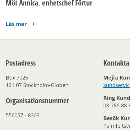
Möt Annica, enhetschef Förtur
Läs mer
Postadress
Kontakta
Box 7026
Mejla Kun
121 07 Stockholm-Globen
kundservi
Ring Kund
Organisationsnummer
08-785 88 
556057 - 8303
Besök Ku
Palmfeltsv