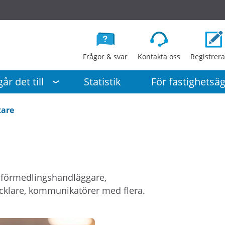
G
å
d
i
Frågor & svar
Kontakta oss
Registrera
r
e
år det till
Statistik
För fastighetsä
k
t
tare
t
i
l
l
i
 förmedlingshandläggare,
n
klare, kommunikatörer med flera.
n
e
h