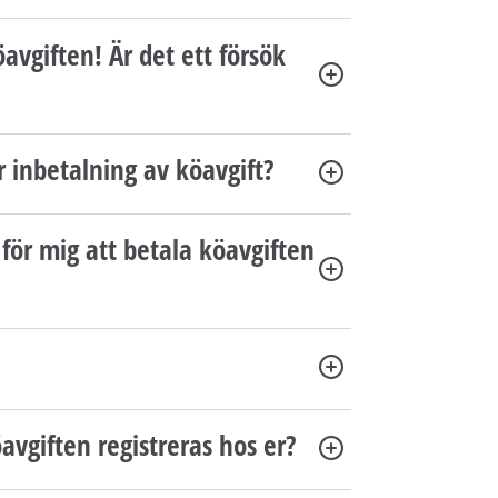
öavgiften! Är det ett försök
r inbetalning av köavgift?
för mig att betala köavgiften
öavgiften registreras hos er?