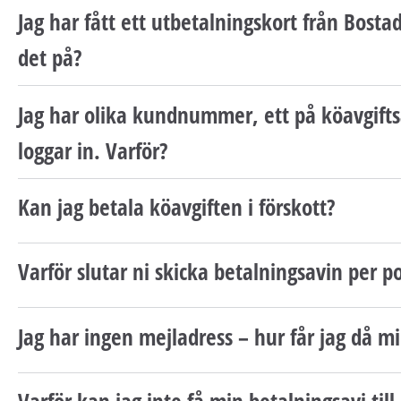
Jag har fått ett utbetalningskort från Bost
det på?
Jag har olika kundnummer, ett på köavgifts
loggar in. Varför?
Kan jag betala köavgiften i förskott?
Varför slutar ni skicka betalningsavin per p
Jag har ingen mejladress – hur får jag då m
Varför kan jag inte få min betalningsavi till