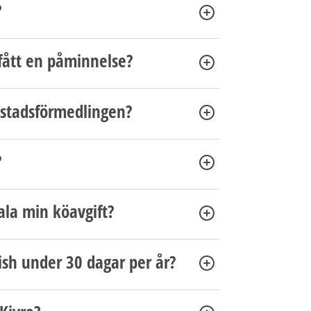
?
 fått en påminnelse?
Bostadsförmedlingen?
?
ala min köavgift?
ish under 30 dagar per år?