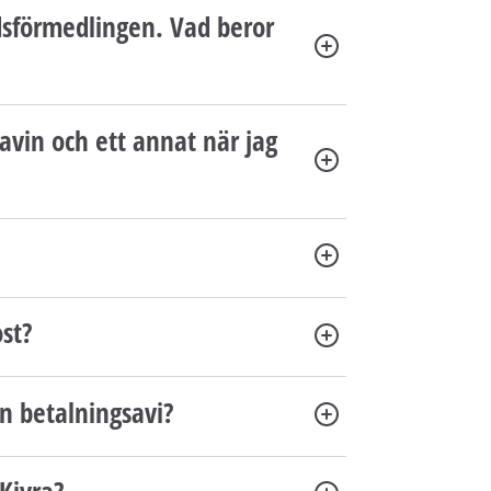
adsförmedlingen. Vad beror
avin och ett annat när jag
ost?
in betalningsavi?
 Kivra?