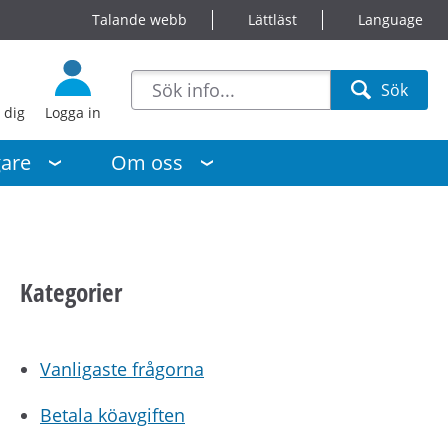
Talande webb
Lättläst
Language
sökförslag
Sök
Sök
 dig
Logga in
gare
Om oss
Kategorier
Vanligaste frågorna
Betala köavgiften