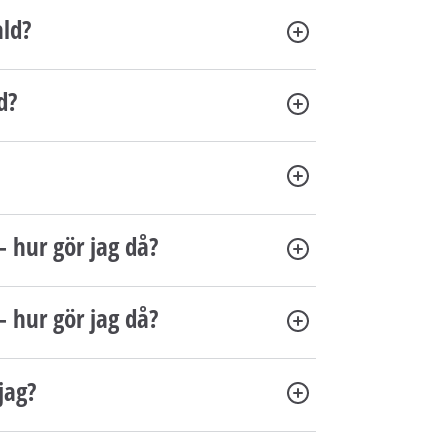
ald?
d?
– hur gör jag då?
– hur gör jag då?
jag?