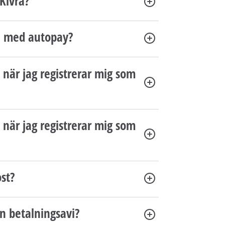
 Kivra?
en med autopay?
 när jag registrerar mig som
 när jag registrerar mig som
ost?
in betalningsavi?