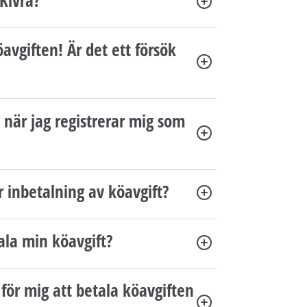
öavgiften! Är det ett försök
 när jag registrerar mig som
r inbetalning av köavgift?
ala min köavgift?
för mig att betala köavgiften