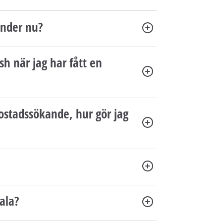
å
l
änder nu?
l
e
t
sh när jag har fått en
 bostadssökande, hur gör jag
ala?