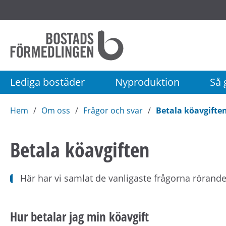
Startsida
Bostadsförmedlingen
i
Stockholm
Lediga bostäder
Nyproduktion
Så g
AB
Hem
Om oss
Frågor och svar
Betala köavgifte
Betala köavgiften
Här har vi samlat de vanligaste frågorna rörande
Hur betalar jag min köavgift