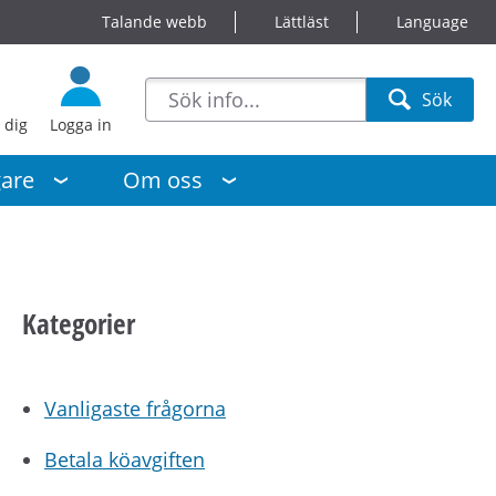
Talande webb
Lättläst
Language
sökförslag
Sök
Sök
 dig
Logga in
gare
Om oss
Kategorier
Vanligaste frågorna
Betala köavgiften