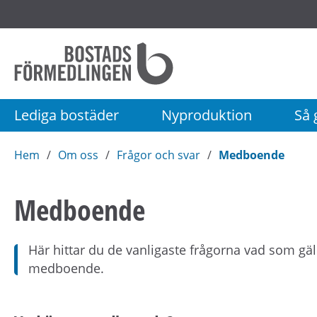
Startsida
Bostadsförmedlingen
i
Stockholm
Lediga bostäder
Nyproduktion
Så g
AB
Hem
Om oss
Frågor och svar
Medboende
Medboende
Här hittar du de vanligaste frågorna vad som gäll
medboende.