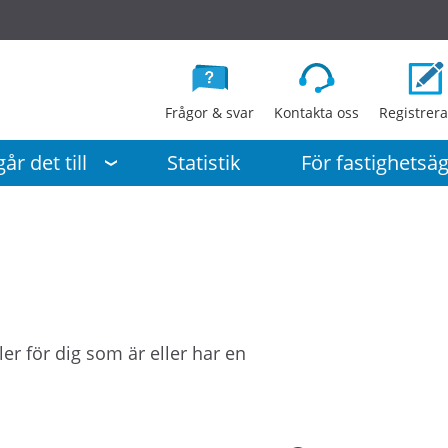
G
å
d
i
Frågor & svar
Kontakta oss
Registrera
r
e
år det till
Statistik
För fastighetsä
k
t
t
i
l
l
i
er för dig som är eller har en
n
n
e
h