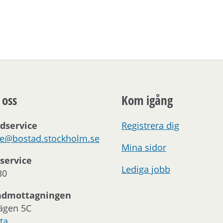
 oss
Kom igång
dservice
Registrera dig
ce@bostad.stockholm.se
Mina sidor
service
Lediga jobb
30
ndmottagningen
ägen 5C
ta