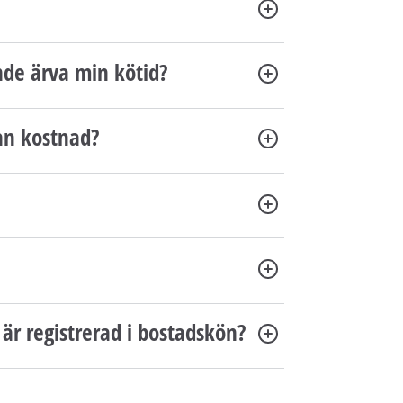
å
l
l
de ärva min kötid?
e
t
an kostnad?
är registrerad i bostadskön?