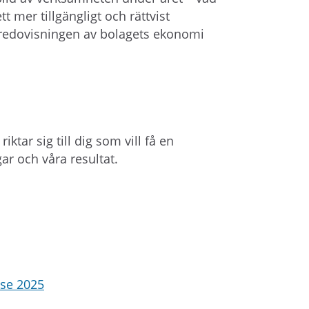
å
 ett mer tillgängligt och rättvist
l
 redovisningen av bolagets ekonomi
l
e
t
tar sig till dig som vill få en
ar och våra resultat.
lse 2025