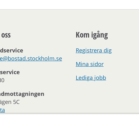
 oss
Kom igång
dservice
Registrera dig
ce@bostad.stockholm.se
Mina sidor
service
Lediga jobb
30
ndmottagningen
ägen 5C
ta
oss:
 och telefontider