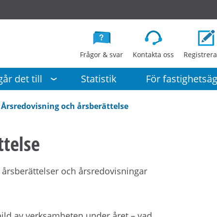
G
å
d
i
Frågor & svar
Kontakta oss
Registrera
r
e
år det till
Statistik
För fastighetsä
k
t
Årsredovisning och årsberättelse
t
i
ttelse
l
l
i
 årsberättelser och årsredovisningar
n
n
e
h
g bild av verksamheten under året – vad