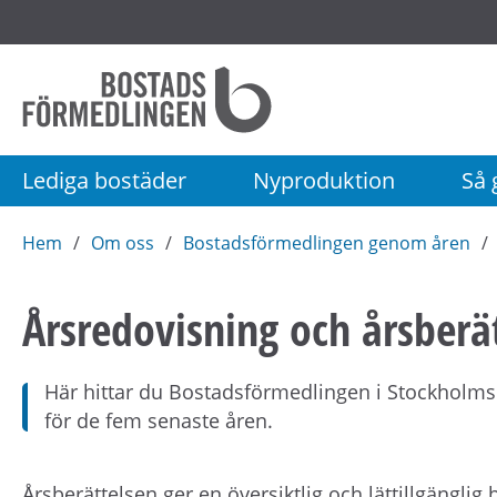
Startsida
Bostadsförmedlingen
i
Stockholm
Lediga bostäder
Nyproduktion
Så g
AB
Hem
Om oss
Bostadsförmedlingen genom åren
Årsredovisning och årsberä
Här hittar du Bostadsförmedlingen i Stockholms
för de fem senaste åren.
Årsberättelsen ger en översiktlig och lättillgängli