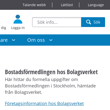
Talande webb
Lättläst
Language
sökförslag
Sök
Sök
 dig
Logga in
gare
Om oss
Bostadsförmedlingen hos Bolagsverket
Här hittar du formella uppgifter om
Bostadsförmedlingen i Stockholm, hämtade
från Bolagsverket.
Företagsinformation hos Bolagsverket