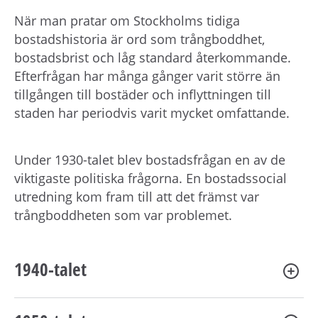
h
å
När man pratar om Stockholms tidiga
l
bostadshistoria är ord som trångboddhet,
l
bostadsbrist och låg standard återkommande.
e
Efterfrågan har många gånger varit större än
t
tillgången till bostäder och inflyttningen till
staden har periodvis varit mycket omfattande.
Under 1930-talet blev bostadsfrågan en av de
viktigaste politiska frågorna. En bostadssocial
utredning kom fram till att det främst var
trångboddheten som var problemet.
1940-talet