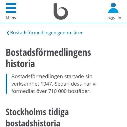
Startsida
G
Bostadsförmedlingen
å
Meny
Logga in
i
d
Stockholm
i
Bostadsförmedlingen genom åren
AB
r
e
Bostadsförmedlingens
k
historia
t
t
i
Bostadsförmedlingen startade sin
l
verksamhet 1947. Sedan dess har vi
l
förmedlat över 710 000 bostäder.
i
n
Stockholms tidiga
n
e
bostadshistoria