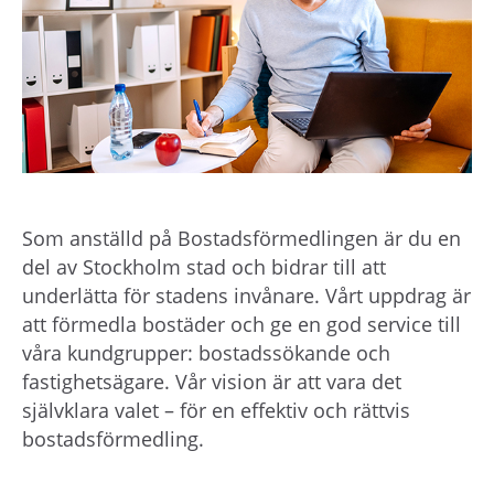
h
å
l
l
e
t
Som anställd på Bostadsförmedlingen är du en
del av Stockholm stad och bidrar till att
underlätta för stadens invånare. Vårt uppdrag är
att förmedla bostäder och ge en god service till
våra kundgrupper: bostadssökande och
fastighetsägare. Vår vision är att vara det
självklara valet – för en effektiv och rättvis
bostadsförmedling.