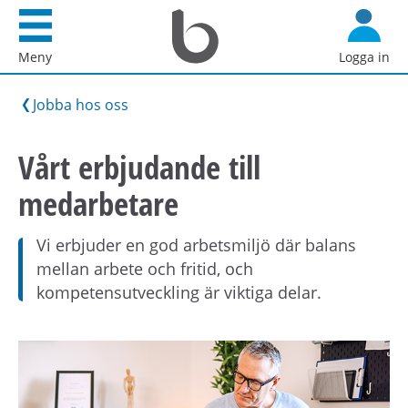
Startsida
G
Bostadsförmedlingen
å
Meny
Logga in
i
d
Stockholm
i
Jobba hos oss
AB
r
e
Vårt erbjudande till
k
medarbetare
t
t
i
Vi erbjuder en god arbetsmiljö där balans
l
mellan arbete och fritid, och
l
kompetensutveckling är viktiga delar.
i
n
n
e