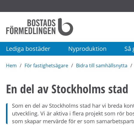
Startsida
Bostadsförmedlingen
i
Stockholm
Lediga bostäder
Nyproduktion
Så g
AB
Hem
För fastighetsägare
Bidra till samhällsnytta
En del av Stockholms stad
Som en del av Stockholms stad har vi breda kont
utveckling. Vi är aktiva i flera projekt som rör 
som skapar mervärde för er som samarbetspart