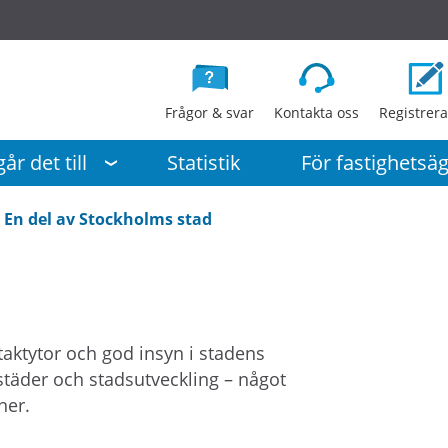
G
å
d
i
Frågor & svar
Kontakta oss
Registrera
r
e
år det till
Statistik
För fastighetsä
k
t
En del av Stockholms stad
t
i
l
l
i
aktytor och god insyn i stadens
n
bostäder och stadsutveckling – något
n
ner.
e
h