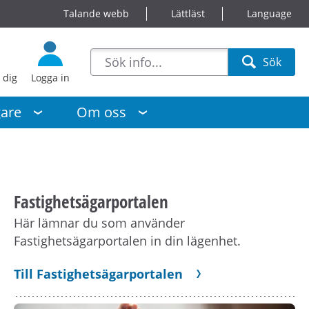
Talande webb
Lättläst
Language
sökförslag
Sök
Sök
 dig
Logga in
gare
Om oss
Fastighetsägarportalen
Här lämnar du som använder
Fastighetsägarportalen in din lägenhet.
Till Fastighetsägarportalen