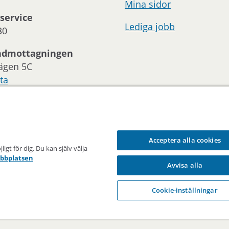
Mina sidor
service
Lediga jobb
30
ndmottagningen
ägen 5C
ta
oss:
 och telefontider
Acceptera alla cookies
gt för dig. Du kan själv välja
ebbplatsen
sförmedlingen
En del av Stockhol
Avvisa alla
Vägen till en bostad sedan 1947
Cookie-inställningar