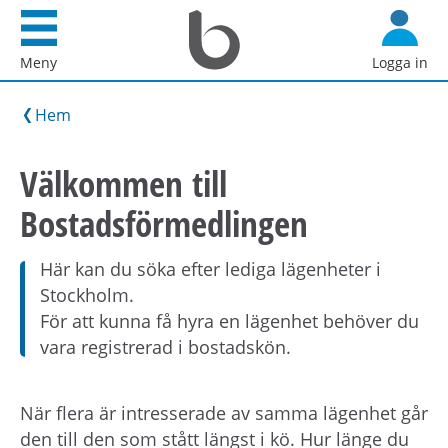
Startsida
G
Bostadsförmedlingen
å
Meny
Logga in
i
d
Stockholm
i
Hem
AB
r
e
Välkommen till
k
Bostadsförmedlingen
t
t
i
Här kan du söka efter lediga lägenheter i
l
Stockholm.
l
För att kunna få hyra en lägenhet behöver du
i
vara registrerad i bostadskön.
n
n
När flera är intresserade av samma lägenhet går
e
den till den som stått längst i kö. Hur länge du