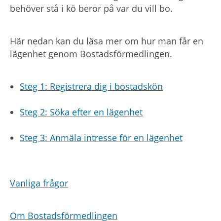
h
behöver stå i kö beror på var du vill bo.
å
l
l
Här nedan kan du läsa mer om hur man får en
e
lägenhet genom Bostadsförmedlingen.
t
Steg 1: Registrera dig i bostadskön
Steg 2: Söka efter en lägenhet
Steg 3: Anmäla intresse för en lägenhet
Vanliga frågor
Om Bostadsförmedlingen