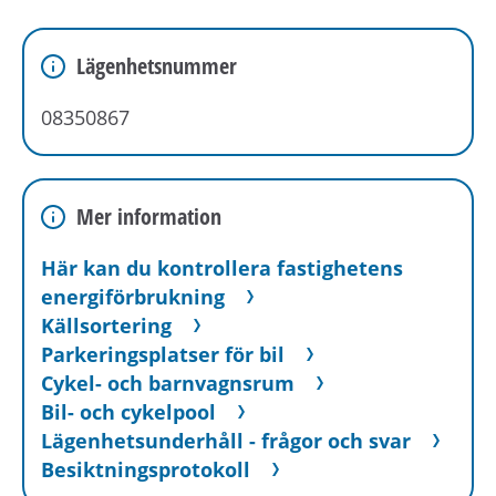
godkänna att denne lämnar ut
boendereferenser om dig till den nya
Lägenhetsnummer
hyresvärden.
08350867
Mer information
Här kan du kontrollera fastighetens
energiförbrukning
Källsortering
Parkeringsplatser för bil
Cykel- och barnvagnsrum
Bil- och cykelpool
Lägenhetsunderhåll - frågor och svar
Besiktningsprotokoll