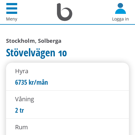
Startsida
G
Bostadsförmedlingen
å
Meny
Logga in
i
d
Stockholm
i
AB
Stockholm, Solberga
r
e
Stövelvägen 10
k
t
Hyra
t
i
6735 kr/mån
l
l
Våning
i
2 tr
n
n
Rum
e