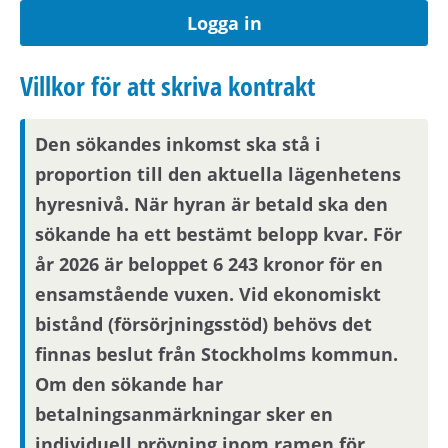
förmedling kan skickas ut via sms.
Uppdatera
Logga in
dina kontaktuppgifter på Mina sidor.
Villkor för att skriva kontrakt
Om hyresvärden har villkor om antal
hushållsmedlemmar hämtar och behandlar vi
Den sökandes inkomst ska stå i
familjeuppgifter om dig, din registrerade
proportion till den aktuella lägenhetens
medboende och eventuella barn.
hyresnivå. När hyran är betald ska den
sökande ha ett bestämt belopp kvar. För
Observera att om inflyttningsdatumet infaller på
år 2026 är beloppet 6 243 kronor för en
en helgdag eller en röd dag sker inflyttning
ensamstående vuxen. Vid ekonomiskt
nästkommande vardag.
bistånd (försörjningsstöd) behövs det
finnas beslut från Stockholms kommun.
Om din anställning inte är i Stockholmsområdet
Om den sökande har
behöver du visa att din arbetsplats ligger inom
betalningsanmärkningar sker en
pendlingsavstånd från bostaden.
individuell prövning inom ramen för