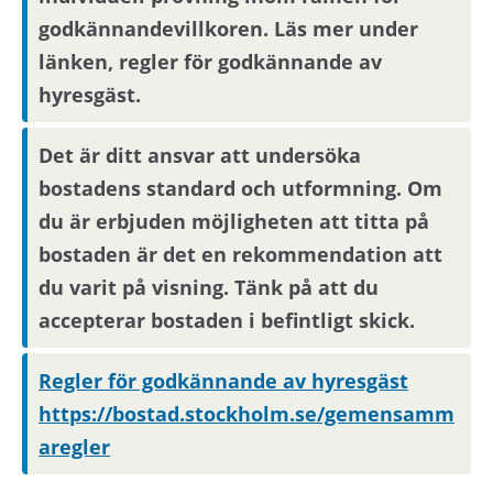
godkännandevillkoren. Läs mer under
Visningsinformation
länken, regler för godkännande av
hyresgäst.
Om du är en av dem som blir aktuell för en
bostad kommer du att bli inbjuden till visning
Det är ditt ansvar att undersöka
eller få ny kompletterande information i form av
bilder/video eller rangordning.
bostadens standard och utformning. Om
Visningsinbjudan kommer att synas på Mina
du är erbjuden möjligheten att titta på
sidor samt skickas på mejl om du har fyllt i en
bostaden är det en rekommendation att
aktuell mejladress. Om du har skyddade
du varit på visning. Tänk på att du
personuppgifter får du endast visningsinbjudan
accepterar bostaden i befintligt skick.
via Mina sidor.
Regler för godkännande av hyresgäst
Boendereferenser
https://bostad.stockholm.se/gemensamm
aregler
Om du blir aktuell för bostaden behöver du
kontakta din nuvarande hyresvärd och