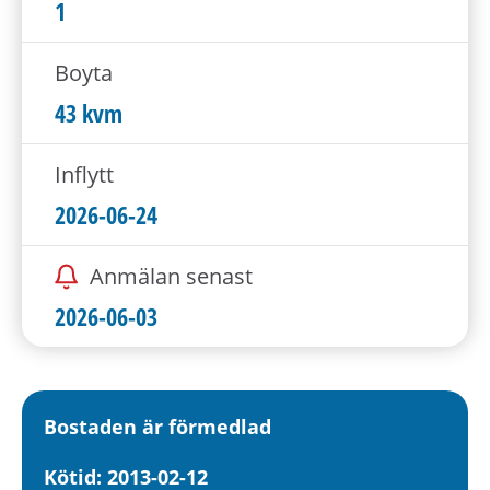
h
1
å
l
Boyta
l
43 kvm
e
t
Inflytt
2026-06-24
Anmälan senast
2026-06-03
Bostaden är förmedlad
Kötid: 2013-02-12