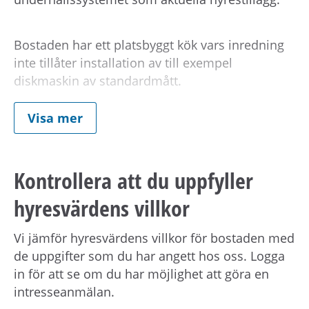
Bostaden har ett platsbyggt kök vars inredning
inte tillåter installation av till exempel
diskmaskin av standardmått.
Visa mer
Vid kontraktsskrivning kan du behöva uppvisa
tecknad hemförsäkring för din nya bostad.
Kontrollera att du uppfyller
Om hyran
hyresvärdens villkor
Kostnad för hushållsel tillkommer.
Vi jämför hyresvärdens villkor för bostaden med
de uppgifter som du har angett hos oss. Logga
Förmedlingsinformation
in för att se om du har möjlighet att göra en
intresseanmälan.
Viktig information om visning eller