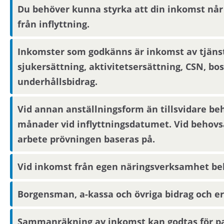
Om du blir aktuell för bostaden behöver du konta
Du behöver kunna styrka att din inkomst når
denne lämnar ut boendereferenser om dig till den
från inflyttning.
Inkomster som godkänns är inkomst av tjänst,
Om området
sjukersättning, aktivitetsersättning, CSN, bo
Bostaden är belägen i Brandbergen, cirka 2 mil s
underhållsbidrag.
Vid annan anställningsform än tillsvidare be
Det finns direktbuss till Stockholm och pendeltågss
månader vid inflyttningsdatumet. Vid behovsa
lokalt centrum. Det är även gångavstånd till Tyres
som har öppet sommartid.
arbete prövningen baseras på.
Vid inkomst från egen näringsverksamhet behö
Borgensman, a-kassa och övriga bidrag och er
Sammanräkning av inkomst kan godtas för p