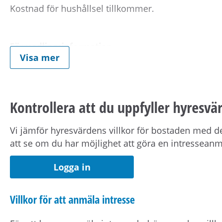
Kostnad för hushållsel tillkommer.
Förmedlingsinformation
Visa mer
Viktig information om visning eller förmedling 
kontaktuppgifter på Mina sidor.
Kontrollera att du uppfyller hyresvär
Om hyresvärden har villkor om antal hushållsmed
om dig, din registrerade medboende och eventuell
Vi jämför hyresvärdens villkor för bostaden med de
att se om du har möjlighet att göra en intressean
Observera att om inflyttningsdatumet infaller på en
Logga in
nästkommande vardag.
Villkor för att anmäla intresse
Om din anställning inte är i Stockholmsområdet beh
pendlingsavstånd från bostaden.