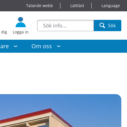
Talande webb
Lättläst
Language
sökförslag
Sök
Sök
 dig
Logga in
gare
Om oss