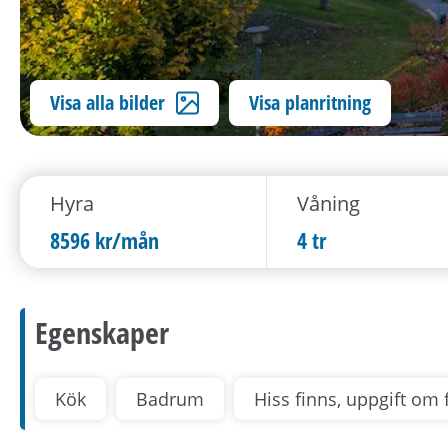
Visa alla bilder
Visa planritning
Hyra
Våning
8596 kr/mån
4 tr
Egenskaper
Kök
Badrum
Hiss finns, uppgift om