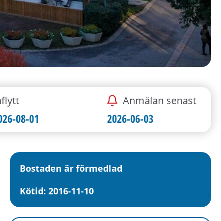
flytt
Anmälan senast
026-08-01
2026-06-03
Bostaden är förmedlad
Kötid: 2016-11-10