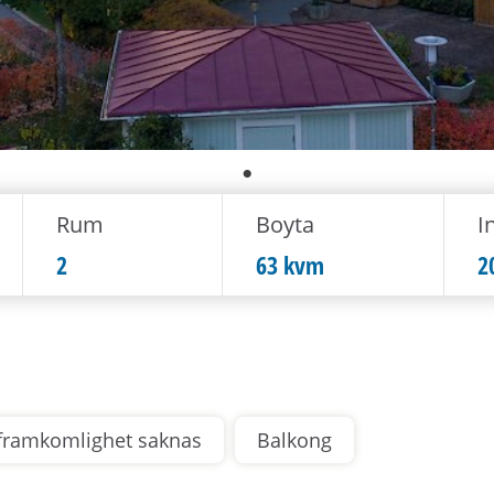
Rum
Boyta
In
2
63 kvm
2
 framkomlighet saknas
Balkong