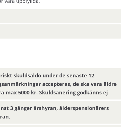
r vara uppfyllda.
ens hemsida.
ommer du att bli inbjuden till visning eller få ny
oriskt skuldsaldo under de senaste 12
 eller rangordning. Visningsinbjudan kommer att
sanmärkningar accepteras, de ska vara äldre
 fyllt i en aktuell mejladress. Om du har
ra max 5000 kr. Skuldsanering godkänns ej
bjudan via Mina sidor.
nst 3 gånger årshyran, ålderspensionärers
ran.