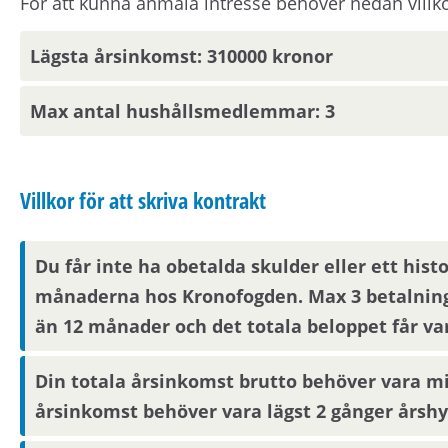
För att kunna anmäla intresse behöver nedan villko
Lägsta årsinkomst: 310000 kronor
Parkering
Max antal hushållsmedlemmar: 3
Lediga parkeringsplatser publiceras på hyresvärd
Visningsinformation
Villkor för att skriva kontrakt
Om du är en av dem som blir aktuell för en bostad k
Du får inte ha obetalda skulder eller ett hist
kompletterande information i form av bilder/video
månaderna hos Kronofogden. Max 3 betalning
synas på Mina sidor samt skickas på mejl om du har
än 12 månader och det totala beloppet får va
skyddade personuppgifter får du endast visningsin
Din totala årsinkomst brutto behöver vara mi
Boendereferenser
årsinkomst behöver vara lägst 2 gånger årshy