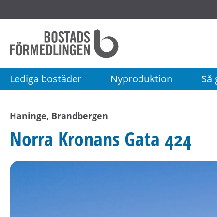
Startsida
Bostadsförmedlingen
i
Stockholm
Lediga bostäder
Nyproduktion
Så g
AB
Haninge, Brandbergen
Norra Kronans Gata 424