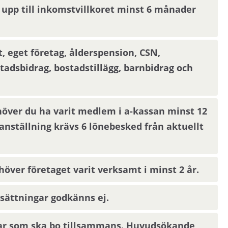
kta din nuvarande hyresvärd och godkänna att
 upp till inkomstvillkoret minst 6 månader
 nya hyresvärden.
 eget företag, ålderspension, CSN,
stadsbidrag, bostadstillägg, barnbidrag och
öder om Stockholm. Området är naturnära.
höver du ha varit medlem i a-kassan minst 12
tation. Det finns förskolor, grundskola och ett
nställning krävs 6 lönebesked från aktuellt
ta nationalpark. I området finns en utomhuspool
ver företaget varit verksamt i minst 2 år.
sättningar godkänns ej.
ar som ska bo tillsammans. Huvudsökande