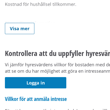
Kostnad för hushållsel tillkommer.
Förmedlingsinformation
Visa mer
Viktig information om visning eller förmedling 
kontaktuppgifter på Mina sidor.
Kontrollera att du uppfyller hyresvär
Om hyresvärden har villkor om antal hushållsmed
om dig, din registrerade medboende och eventuell
Vi jämför hyresvärdens villkor för bostaden med de
att se om du har möjlighet att göra en intressean
Observera att om inflyttningsdatumet infaller på en
Logga in
nästkommande vardag.
Villkor för att anmäla intresse
Om din anställning inte är i Stockholmsområdet beh
pendlingsavstånd från bostaden.