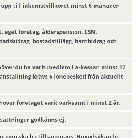
kta din nuvarande hyresvärd och godkänna att
 upp till inkomstvillkoret minst 6 månader
 nya hyresvärden.
 eget företag, ålderspension, CSN,
stadsbidrag, bostadstillägg, barnbidrag och
öder om Stockholm. Området är naturnära.
höver du ha varit medlem i a-kassan minst 12
tation. Det finns förskolor, grundskola och ett
nställning krävs 6 lönebesked från aktuellt
ta nationalpark. I området finns en utomhuspool
ver företaget varit verksamt i minst 2 år.
sättningar godkänns ej.
ar som ska bo tillsammans. Huvudsökande