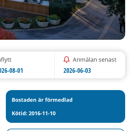
flytt
Anmälan senast
026-08-01
2026-06-03
Bostaden är förmedlad
Kötid: 2016-11-10