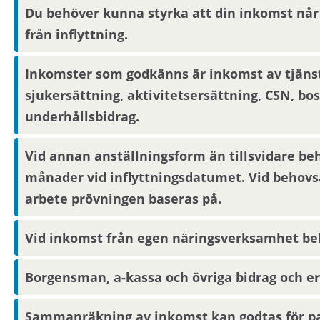
Om du blir aktuell för bostaden behöver du konta
Du behöver kunna styrka att din inkomst når
denne lämnar ut boendereferenser om dig till den
från inflyttning.
Inkomster som godkänns är inkomst av tjänst,
Om området
sjukersättning, aktivitetsersättning, CSN, bo
Bostaden är belägen i Brandbergen, cirka 2 mil s
underhållsbidrag.
Vid annan anställningsform än tillsvidare be
Det finns direktbuss till Stockholm och pendeltågss
månader vid inflyttningsdatumet. Vid behovsa
lokalt centrum. Det är även gångavstånd till Tyres
som har öppet sommartid.
arbete prövningen baseras på.
Vid inkomst från egen näringsverksamhet behö
Borgensman, a-kassa och övriga bidrag och er
Sammanräkning av inkomst kan godtas för p