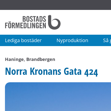
Startsida
Bostadsförmedlingen
i
Stockholm
Lediga bostäder
Nyproduktion
Så g
AB
Haninge, Brandbergen
Norra Kronans Gata 424