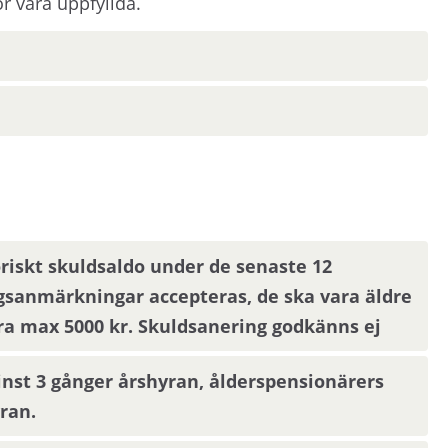
r vara uppfyllda.
ens hemsida.
ommer du att bli inbjuden till visning eller få ny
oriskt skuldsaldo under de senaste 12
 eller rangordning. Visningsinbjudan kommer att
sanmärkningar accepteras, de ska vara äldre
 fyllt i en aktuell mejladress. Om du har
ra max 5000 kr. Skuldsanering godkänns ej
bjudan via Mina sidor.
nst 3 gånger årshyran, ålderspensionärers
ran.