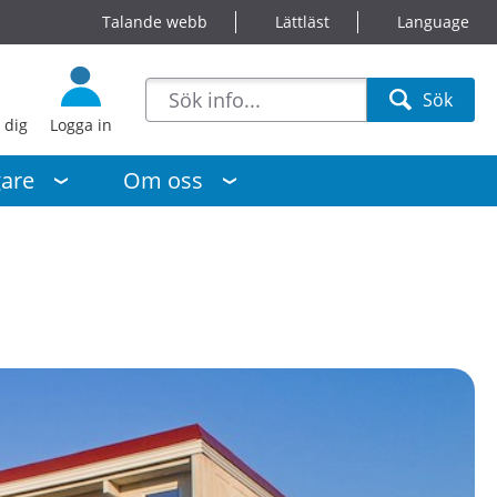
Talande webb
Lättläst
Language
sökförslag
Sök
Sök
 dig
Logga in
gare
Om oss