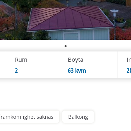
Rum
Boyta
In
2
63 kvm
2
 framkomlighet saknas
Balkong