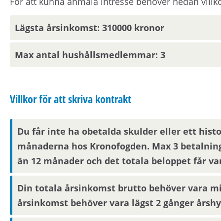
För att kunna anmäla intresse behöver nedan villko
Lägsta årsinkomst: 310000 kronor
Parkering
Max antal hushållsmedlemmar: 3
Lediga parkeringsplatser publiceras på hyresvärd
Visningsinformation
Villkor för att skriva kontrakt
Om du är en av dem som blir aktuell för en bostad k
Du får inte ha obetalda skulder eller ett hist
kompletterande information i form av bilder/video
månaderna hos Kronofogden. Max 3 betalning
synas på Mina sidor samt skickas på mejl om du har
än 12 månader och det totala beloppet får va
skyddade personuppgifter får du endast visningsin
Din totala årsinkomst brutto behöver vara mi
Boendereferenser
årsinkomst behöver vara lägst 2 gånger årshy