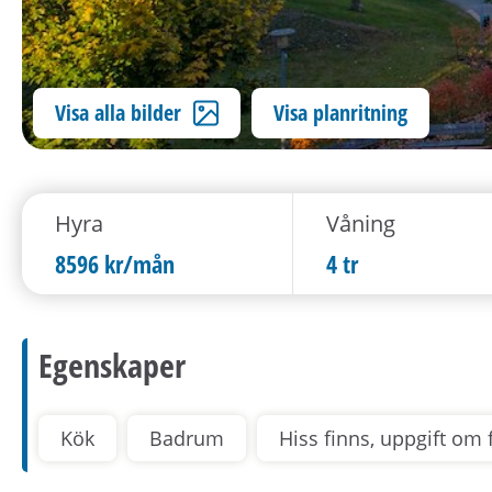
Visa alla bilder
Visa planritning
Hyra
Våning
8596 kr/mån
4 tr
Egenskaper
Kök
Badrum
Hiss finns, uppgift om