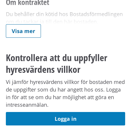
Om kontraktet
Du behåller din kötid hos Bostadsförmedlingen
om du tackar ja till den här bostaden.
Visa mer
Boendetid:
Från:
2026-07-01.
Garanterad boendetid:
3 månader.
Kontrollera att du uppfyller
Boendetiden kan bli längre än beräknat på
grund av planerad renovering i området.
hyresvärdens villkor
Vi jämför hyresvärdens villkor för bostaden med
Uppsägningstid:
Det är en ömsesidig
de uppgifter som du har angett hos oss. Logga
uppsägningstid på 1 månad.
in för att se om du har möjlighet att göra en
intresseanmälan.
Möjlighet till förlängning:
Ja. Avtalet förlängs
månadsvis om inte du eller hyresvärden säger
Logga in
upp hyresavtalet. Dock max 4 år