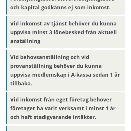
förmedling kan skickas ut via sms.
Uppdatera
och kapital godkänns ej som inkomst.
dina kontaktuppgifter på Mina sidor.
Vid inkomst av tjänst behöver du kunna
Om hyresvärden har villkor om antal
uppvisa minst 3 lönebesked från aktuell
hushållsmedlemmar hämtar och behandlar vi
anställning
familjeuppgifter om dig, din registrerade
medboende och eventuella barn.
Vid behovsanställning och vid
provanställning behöver du kunna
Observera att om inflyttningsdatumet infaller på
uppvisa medlemskap i A-kassa sedan 1 år
en helgdag eller en röd dag sker inflyttning
tillbaka.
nästkommande vardag.
Vid inkomst från eget företag behöver
Om din anställning inte är i Stockholmsområdet
företaget ha varit verksamt i minst 1 år
behöver du visa att din arbetsplats ligger inom
och haft stadigvarande intäkter.
pendlingsavstånd från bostaden.