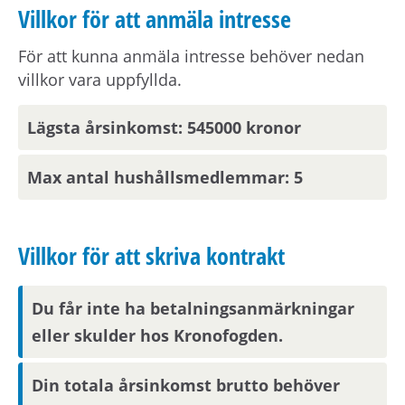
Villkor för att anmäla intresse
Det här är ett
korttidskontrakt.
Det är en
För att kunna anmäla intresse behöver nedan
tillfällig bostad utan besittningsskydd eller
villkor vara uppfyllda.
bytesrätt. Det innebär att du inte kan byta eller
överlåta bostaden under hyrestiden och att du
Lägsta årsinkomst: 545000 kronor
behöver flytta ut efter att hyrestiden tagit slut.
Max antal hushållsmedlemmar: 5
Om bostaden
Vid kontraktsskrivning kan du behöva uppvisa
Villkor för att skriva kontrakt
tecknad hemförsäkring för din nya bostad.
Du får inte ha betalningsanmärkningar
Om hyran
eller skulder hos Kronofogden.
Kostnad för hushållsel tillkommer.
Din totala årsinkomst brutto behöver