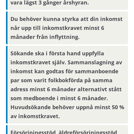
vara lägst 3 gånger årshyran.
Angiven hyra avser 2026 års hyresnivå.
Du behöver kunna styrka att din inkomst
Angiven hyra är preliminär då hyran för
når upp till inkomstkravet minst 6
lägenheten är under förhandling med
månader från inflyttning.
Hyresgästföreningen. Slutlig hyra kommer
därför fastställas med retroaktiv verkan från
Sökande ska i första hand uppfylla
inflyttningsdagen.
inkomstkravet själv. Sammanslagning av
inkomst kan godtas för sammanboende
Tele2 levererar basutbud TV och om du vill
par som varit folkbokförda på samma
teckna bredbandsavtal kan du göra det med
adress minst 6 månader alternativt stått
Tele2 eller Telia.
som medboende i minst 6 månader.
Huvudsökande behöver uppnå minst 50 %
Förmedlingsinformation
av inkomstkravet.
Viktig information om visning eller
Försörjningsstöd, äldreförsörjningsstöd