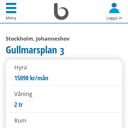
Startsida
G
Bostadsförmedlingen
å
Meny
Logga in
i
d
Stockholm
i
AB
Stockholm, Johanneshov
r
e
Gullmarsplan 3
k
t
Hyra
t
i
15098 kr/mån
l
l
Våning
i
2 tr
n
n
Rum
e