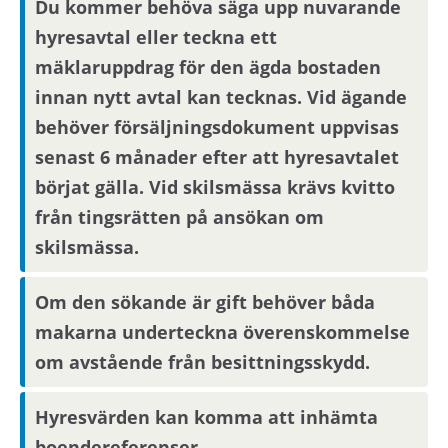
Du kommer behöva säga upp nuvarande
Visningsinformation
hyresavtal eller teckna ett
mäklaruppdrag för den ägda bostaden
Bostaden kommer inte att visas. Det betyder att
innan nytt avtal kan tecknas. Vid ägande
du behöver ta ställning till om du vill flytta in i
behöver försäljningsdokument uppvisas
bostaden endast utifrån informationen i
senast 6 månader efter att hyresavtalet
annonsen. För bostadssökanden med längst
kötid efter avslutad annonseringsperiod blir
börjat gälla. Vid skilsmässa krävs kvitto
intresseanmälan bindande, övriga
från tingsrätten på ansökan om
bostadssökande kan avanmäla sitt intresse.
skilsmässa.
Om den sökande är gift behöver båda
Om du har längst kötid efter avslutad
annonseringsperiod kommer din
makarna underteckna överenskommelse
intresseanmälan att bli bindande.
om avstående från besittningsskydd.
Hyresvärden kan komma att inhämta
Boendereferenser
boendereferenser.