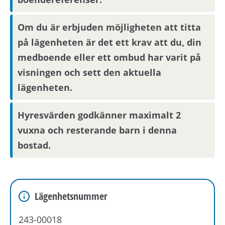
Om du blir aktuell för bostaden behöver du
kontakta din nuvarande hyresvärd och
Om du är erbjuden möjligheten att titta
godkänna att denne lämnar ut
på lägenheten är det ett krav att du, din
boendereferenser om dig till den nya
medboende eller ett ombud har varit på
hyresvärden.
visningen och sett den aktuella
lägenheten.
Om området
Hyresvärden godkänner maximalt 2
Området har service som caféer, restauranger,
vuxna och resterande barn i denna
servicebutiker och vårdcentraler. Vid Globen
bostad.
finns bl.a. Ica Supermarket och vid
Gullmarsplan finns Hemköp, Systembolaget
samt apotek. Det är inte heller långt till Globen
shopping. För den evenemangs- och
Lägenhetsnummer
idrottsintresserade ligger Avicii Arena, Hovet
och nya moderna Tele 2 Arena också bara runt
243-00018