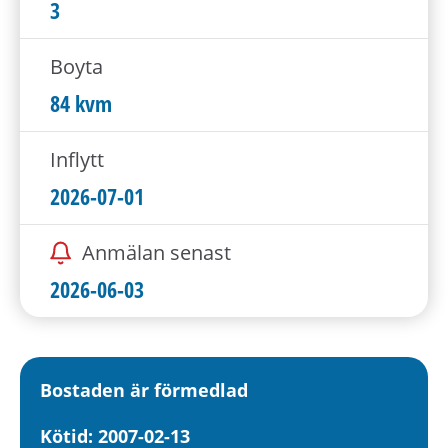
h
3
å
l
Boyta
l
84 kvm
e
t
Inflytt
2026-07-01
Anmälan senast
2026-06-03
Bostaden är förmedlad
Kötid: 2007-02-13