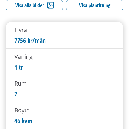
h
Visa alla bilder
Visa planritning
å
l
l
Hyra
e
t
7756 kr/mån
Våning
1 tr
Rum
2
Boyta
46 kvm