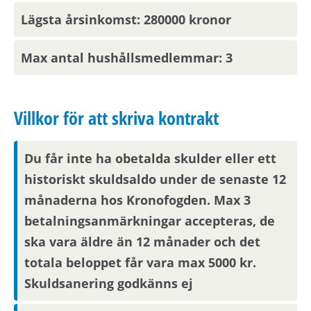
Observera att om inflyttningsdatumet infaller på
Lägsta årsinkomst: 280000 kronor
en helgdag eller en röd dag sker inflyttning
nästkommande vardag.
Max antal hushållsmedlemmar: 3
Om din anställning inte är i Stockholmsområdet
behöver du visa att din arbetsplats ligger inom
Villkor för att skriva kontrakt
pendlingsavstånd från bostaden.
Du får inte ha obetalda skulder eller ett
Parkering
historiskt skuldsaldo under de senaste 12
månaderna hos Kronofogden. Max 3
Lediga parkeringsplatser publiceras på
betalningsanmärkningar accepteras, de
hyresvärdens hemsida.
ska vara äldre än 12 månader och det
totala beloppet får vara max 5000 kr.
Visningsinformation
Skuldsanering godkänns ej
Om du är en av dem som blir aktuell för en