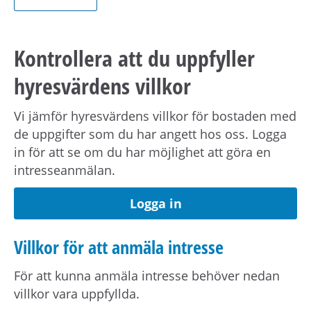
I hyran ingår uppvärmning.
Kontrollera att du uppfyller
Kostnad för hushållsel tillkommer.
hyresvärdens villkor
Förmedlingsinformation
Vi jämför hyresvärdens villkor för bostaden med
de uppgifter som du har angett hos oss. Logga
Viktig information om visning eller
in för att se om du har möjlighet att göra en
förmedling kan skickas ut via sms.
Uppdatera
intresseanmälan.
dina kontaktuppgifter på Mina sidor.
Logga in
Om hyresvärden har villkor om antal
hushållsmedlemmar hämtar och behandlar vi
Villkor för att anmäla intresse
familjeuppgifter om dig, din registrerade
medboende och eventuella barn.
För att kunna anmäla intresse behöver nedan
villkor vara uppfyllda.