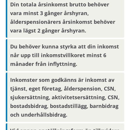
Din totala årsinkomst brutto behöver
bostad kommer du att bli inbjuden till visning
eller få ny kompletterande information i form av
vara minst 3 gånger årshyran,
bilder/video eller rangordning.
ålderspensionärers årsinkomst behöver
Visningsinbjudan kommer att synas på Mina
vara lägst 2 gånger årshyran.
sidor samt skickas på mejl om du har fyllt i en
aktuell mejladress. Om du har skyddade
Du behöver kunna styrka att din inkomst
personuppgifter får du endast visningsinbjudan
når upp till inkomstvillkoret minst 6
via Mina sidor.
månader från inflyttning.
Boendereferenser
Inkomster som godkänns är inkomst av
tjänst, eget företag, ålderspension, CSN,
Om du blir aktuell för bostaden behöver du
sjukersättning, aktivitetsersättning, CSN,
kontakta din nuvarande hyresvärd och
bostadsbidrag, bostadstillägg, barnbidrag
godkänna att denne lämnar ut
boendereferenser om dig till den nya
och underhållsbidrag.
hyresvärden.