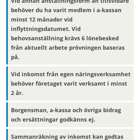
Vid annan anställningsform än tillsvidare
behöver du ha varit medlem i a-kassan
Om området
minst 12 månader vid
Bostaden är belägen i Brandbergen, cirka 2 mil
inflyttningsdatumet. Vid
söder om Stockholm. Området är naturnära.
behovsanställning krävs 6 lönebesked
från aktuellt arbete prövningen baseras
Det finns direktbuss till Stockholm och
på.
pendeltågsstation. Det finns förskolor,
grundskola och ett lokalt centrum. Det är även
Vid inkomst från egen näringsverksamhet
gångavstånd till Tyresta nationalpark. I området
behöver företaget varit verksamt i minst
finns en utomhuspool som har öppet
2 år.
sommartid.
Borgensman, a-kassa och övriga bidrag
och ersättningar godkänns ej.
Sammanräkning av inkomst kan godtas