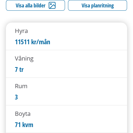
h
Visa alla bilder
Visa planritning
å
l
l
Hyra
e
t
11511 kr/mån
Våning
7 tr
Rum
3
Boyta
71 kvm