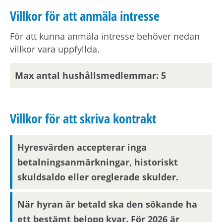
Villkor för att anmäla intresse
Om din anställning inte är i Stockholmsområdet
behöver du visa att din arbetsplats ligger inom
För att kunna anmäla intresse behöver nedan
pendlingsavstånd från bostaden.
villkor vara uppfyllda.
Om du har vuxna barn som ska bo i hushållet
Max antal hushållsmedlemmar: 5
behöver de beställa ett familjebevis från
Skatteverket
här.
Villkor för att skriva kontrakt
Visningsinformation
Hyresvärden accepterar inga
Om du är en av dem som blir aktuell för en
betalningsanmärkningar, historiskt
bostad kommer du att bli inbjuden till visning
skuldsaldo eller oreglerade skulder.
eller få ny kompletterande information i form av
bilder/video eller rangordning.
När hyran är betald ska den sökande ha
Visningsinbjudan kommer att synas på Mina
ett bestämt belopp kvar. För 2026 är
sidor samt skickas på mejl om du har fyllt i en