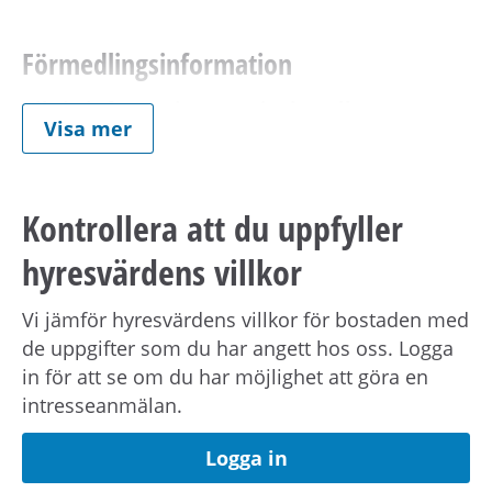
Förmedlingsinformation
Viktig information om visning eller
Visa mer
förmedling kan skickas ut via sms.
Uppdatera
dina kontaktuppgifter på Mina sidor.
Kontrollera att du uppfyller
Om hyresvärden har villkor om antal
hyresvärdens villkor
hushållsmedlemmar hämtar och behandlar vi
familjeuppgifter om dig, din registrerade
Vi jämför hyresvärdens villkor för bostaden med
medboende och eventuella barn.
de uppgifter som du har angett hos oss. Logga
in för att se om du har möjlighet att göra en
Observera att om inflyttningsdatumet infaller på
intresseanmälan.
en helgdag eller en röd dag sker inflyttning
nästkommande vardag.
Logga in