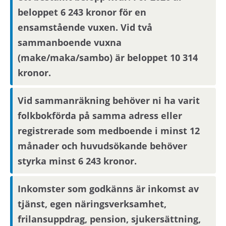
beloppet 6 243 kronor för en
aktuell mejladress. Om du har skyddade
personuppgifter får du endast visningsinbjudan
ensamstående vuxen. Vid två
via Mina sidor.
sammanboende vuxna
(make/maka/sambo) är beloppet 10 314
kronor.
Boendereferenser
Om du blir aktuell för bostaden behöver du
Vid sammanräkning behöver ni ha varit
kontakta din nuvarande hyresvärd och
folkbokförda på samma adress eller
godkänna att denne lämnar ut
registrerade som medboende i minst 12
boendereferenser om dig till den nya
månader och huvudsökande behöver
hyresvärden.
styrka minst 6 243 kronor.
Inkomster som godkänns är inkomst av
tjänst, egen näringsverksamhet,
frilansuppdrag, pension, sjukersättning,