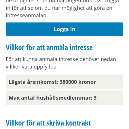
de uppgifter som du har angett hos oss. Logga
in för att se om du har möjlighet att göra en
Om du har vuxna barn som ska bo i hushållet
intresseanmälan.
behöver de beställa ett familjebevis från
Skatteverket
här.
Logga in
Villkor för att anmäla intresse
Bostaden kan eventuellt vara tillgänglig
tidigare om ny hyresgäst så önskar.
För att kunna anmäla intresse behöver nedan
villkor vara uppfyllda.
Visningsinformation
Lägsta årsinkomst: 380000 kronor
Om du är en av dem som blir aktuell för en
bostad kommer du att bli inbjuden till visning
Max antal hushållsmedlemmar: 3
eller få ny kompletterande information i form av
bilder/video eller rangordning.
Visningsinbjudan kommer att synas på Mina
Villkor för att skriva kontrakt
sidor samt skickas på mejl om du har fyllt i en