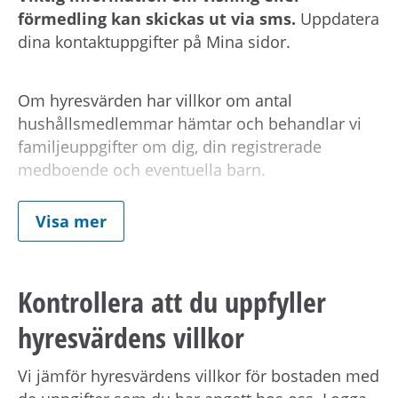
förmedling kan skickas ut via sms.
Uppdatera
dina kontaktuppgifter på Mina sidor.
Om hyresvärden har villkor om antal
hushållsmedlemmar hämtar och behandlar vi
familjeuppgifter om dig, din registrerade
medboende och eventuella barn.
Visa mer
Observera att om inflyttningsdatumet infaller på
en helgdag eller en röd dag sker inflyttning
nästkommande vardag.
Kontrollera att du uppfyller
hyresvärdens villkor
Om din anställning inte är i Stockholmsområdet
behöver du visa att din arbetsplats ligger inom
Vi jämför hyresvärdens villkor för bostaden med
pendlingsavstånd från bostaden.