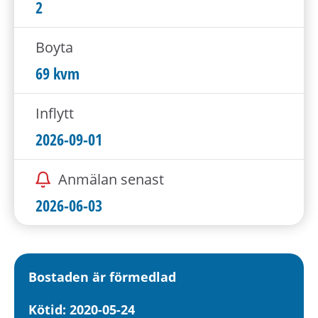
h
2
å
l
Boyta
l
69 kvm
e
t
Inflytt
2026-09-01
Anmälan senast
2026-06-03
Bostaden är förmedlad
Kötid: 2020-05-24