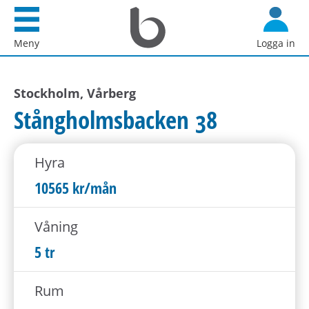
Startsida
G
Bostadsförmedlingen
å
Meny
Logga in
i
d
Stockholm
i
AB
Stockholm, Vårberg
r
e
Stångholmsbacken 38
k
t
Hyra
t
i
10565 kr/mån
l
l
Våning
i
5 tr
n
n
Rum
e