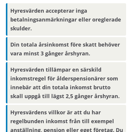
aktuell mejladress. Om du har skyddade
Hyresvärden accepterar inga
personuppgifter får du endast visningsinbjudan
via Mina sidor.
betalningsanmärkningar eller oreglerade
skulder.
Boendereferenser
Din totala årsinkomst före skatt behöver
Om du blir aktuell för bostaden behöver du
vara minst 3 gånger årshyran.
kontakta din nuvarande hyresvärd och
godkänna att denne lämnar ut
Hyresvärden tillämpar en särskild
boendereferenser om dig till den nya
inkomstregel för ålderspensionärer som
hyresvärden.
innebär att din totala inkomst brutto
skall uppgå till lägst 2,5 gånger årshyran.
Hyresvärdens villkor är att du har
regelbunden inkomst från till exempel
anställning, pension eller eget företag. Du