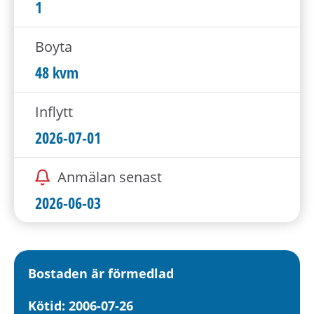
h
1
å
l
Boyta
l
48 kvm
e
t
Inflytt
2026-07-01
Anmälan senast
2026-06-03
Bostaden är förmedlad
Kötid: 2006-07-26