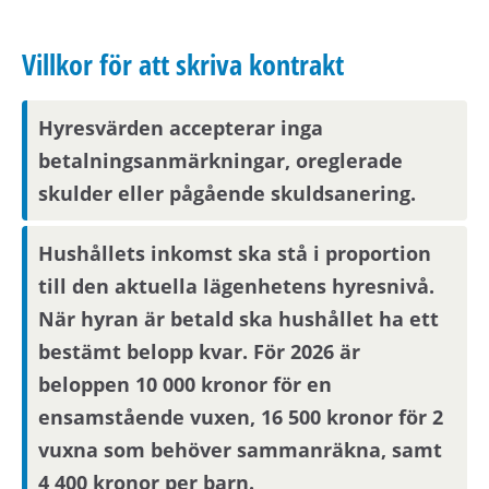
Visningsinbjudan kommer att synas på Mina
sidor samt skickas på mejl om du har fyllt i en
Villkor för att skriva kontrakt
aktuell mejladress. Om du har skyddade
personuppgifter får du endast visningsinbjudan
Hyresvärden accepterar inga
via Mina sidor.
betalningsanmärkningar, oreglerade
skulder eller pågående skuldsanering.
Boendereferenser
Hushållets inkomst ska stå i proportion
Om du blir aktuell för bostaden behöver du
till den aktuella lägenhetens hyresnivå.
kontakta din nuvarande hyresvärd och
godkänna att denne lämnar ut
När hyran är betald ska hushållet ha ett
boendereferenser om dig till den nya
bestämt belopp kvar. För 2026 är
hyresvärden.
beloppen 10 000 kronor för en
ensamstående vuxen, 16 500 kronor för 2
vuxna som behöver sammanräkna, samt
4 400 kronor per barn.