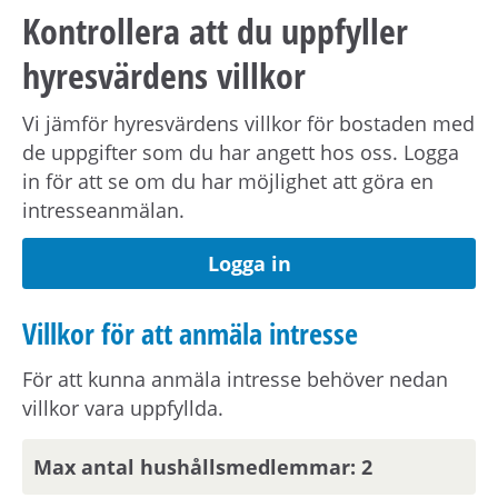
medboende och eventuella barn.
Kontrollera att du uppfyller
hyresvärdens villkor
Observera att om inflyttningsdatumet infaller på
en helgdag eller en röd dag sker inflyttning
Vi jämför hyresvärdens villkor för bostaden med
nästkommande vardag.
de uppgifter som du har angett hos oss. Logga
in för att se om du har möjlighet att göra en
intresseanmälan.
Om din anställning inte är i Stockholmsområdet
behöver du visa att din arbetsplats ligger inom
Logga in
pendlingsavstånd från bostaden.
Villkor för att anmäla intresse
Visningsinformation
För att kunna anmäla intresse behöver nedan
Om du är en av dem som blir aktuell för en
villkor vara uppfyllda.
bostad kommer du att bli inbjuden till visning
eller få ny kompletterande information i form av
Max antal hushållsmedlemmar: 2
bilder/video eller rangordning.