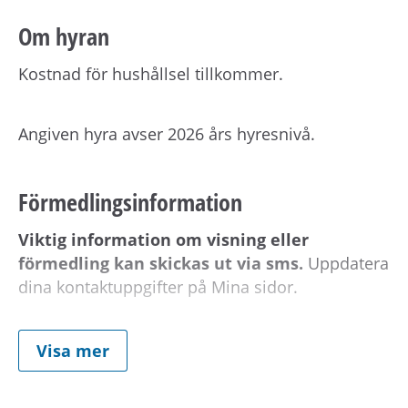
Om hyran
Kostnad för hushållsel tillkommer.
Angiven hyra avser 2026 års hyresnivå.
Förmedlingsinformation
Viktig information om visning eller
förmedling kan skickas ut via sms.
Uppdatera
dina kontaktuppgifter på Mina sidor.
Om hyresvärden har villkor om antal
Visa mer
hushållsmedlemmar hämtar och behandlar vi
familjeuppgifter om dig, din registrerade