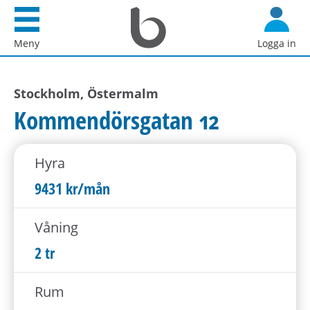
Startsida
G
Bostadsförmedlingen
å
Meny
Logga in
i
d
Stockholm
i
AB
Stockholm, Östermalm
r
e
Kommendörsgatan 12
k
t
Hyra
t
i
9431 kr/mån
l
l
Våning
i
2 tr
n
n
Rum
e