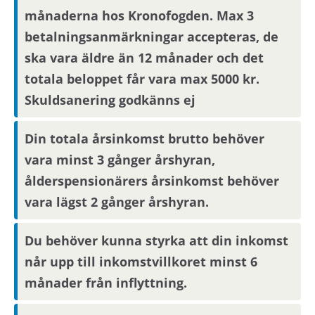
Förmedlingsinformation
månaderna hos Kronofogden. Max 3
Viktig information om visning eller
betalningsanmärkningar accepteras, de
förmedling kan skickas ut via sms.
Uppdatera
ska vara äldre än 12 månader och det
dina kontaktuppgifter på Mina sidor.
totala beloppet får vara max 5000 kr.
Skuldsanering godkänns ej
Om hyresvärden har villkor om antal
hushållsmedlemmar hämtar och behandlar vi
Din totala årsinkomst brutto behöver
familjeuppgifter om dig, din registrerade
vara minst 3 gånger årshyran,
medboende och eventuella barn.
ålderspensionärers årsinkomst behöver
vara lägst 2 gånger årshyran.
Observera att om inflyttningsdatumet infaller på
en helgdag eller en röd dag sker inflyttning
Du behöver kunna styrka att din inkomst
nästkommande vardag.
når upp till inkomstvillkoret minst 6
månader från inflyttning.
Om din anställning inte är i Stockholmsområdet