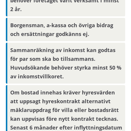
behöver företaget varit verksamt i minst
2 år.
Om du har längst kötid efter avslutad
annonseringsperiod kommer din
Borgensman, a-kassa och övriga bidrag
intresseanmälan att bli bindande.
och ersättningar godkänns ej.
Sammanräkning av inkomst kan godtas
Boendereferenser
för par som ska bo tillsammans.
Om du blir aktuell för bostaden behöver du
Huvudsökande behöver styrka minst 50 %
kontakta din nuvarande hyresvärd och
av inkomstvillkoret.
godkänna att denne lämnar ut
boendereferenser om dig till den nya
Om bostad innehas kräver hyresvärden
hyresvärden.
att uppsagt hyreskontrakt alternativt
mäklaruppdrag för villa eller bostadsrätt
Om området
kan uppvisas före nytt kontrakt tecknas.
Senast 6 månader efter inflyttningsdatum
Bostaden är belägen i Visättra och befinner sig