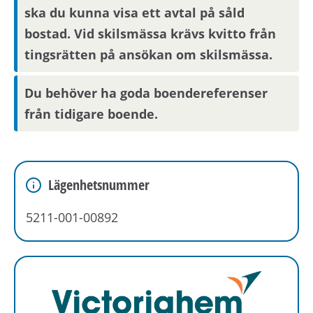
ska du kunna visa ett avtal på såld
ett stenkast ifrån Visättra centrum du bland
bostad. Vid skilsmässa krävs kvitto från
annat når pendeltågstation, bussterminal,
närliggande butiker samt visättra sportcenter.
tingsrätten på ansökan om skilsmässa.
Det är nära till natur och köpcentrum. Det finns
förskolor, skola och ett lokalt centrum.
Du behöver ha goda boendereferenser
från tidigare boende.
Lägenhetsnummer
5211-001-00892