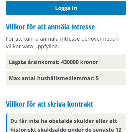
individuell mätning och debitering (IMD) av
Logga in
vatten i din fastighet. Detta arbete planeras
påbörja under år 2026. I Visättra planeras
Villkor för att anmäla intresse
installation påbörjas under september månad.
För att kunna anmäla intresse behöver nedan
villkor vara uppfyllda.
Vid kontraktsskrivning kan du behöva uppvisa
tecknad hemförsäkring för din nya bostad.
Lägsta årsinkomst: 430000 kronor
Om hyran
Max antal hushållsmedlemmar: 5
Kostnad för hushållsel tillkommer.
Villkor för att skriva kontrakt
Angiven hyra avser 2026 års hyresnivå.
Du får inte ha obetalda skulder eller ett
historiskt skuldsaldo under de senaste 12