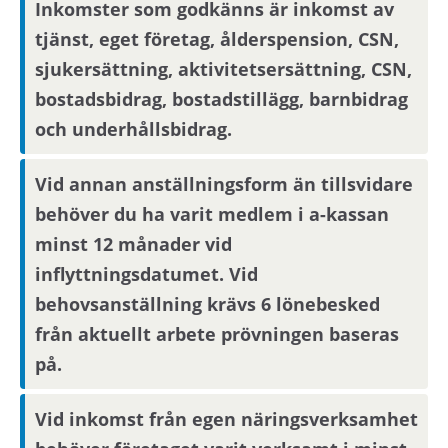
behöver du visa att din arbetsplats ligger inom
Inkomster som godkänns är inkomst av
pendlingsavstånd från bostaden.
tjänst, eget företag, ålderspension, CSN,
sjukersättning, aktivitetsersättning, CSN,
Parkering
bostadsbidrag, bostadstillägg, barnbidrag
och underhållsbidrag.
Lediga parkeringsplatser söks via hyresvärdens
webbplats.
Vid annan anställningsform än tillsvidare
behöver du ha varit medlem i a-kassan
Visningsinformation
minst 12 månader vid
inflyttningsdatumet. Vid
Bostaden kommer inte att visas. Det betyder att
behovsanställning krävs 6 lönebesked
du behöver ta ställning till om du vill flytta in i
från aktuellt arbete prövningen baseras
bostaden endast utifrån informationen i
annonsen. För bostadssökanden med längst
på.
kötid efter avslutad annonseringsperiod blir
intresseanmälan bindande, övriga
Vid inkomst från egen näringsverksamhet
bostadssökande kan avanmäla sitt intresse.