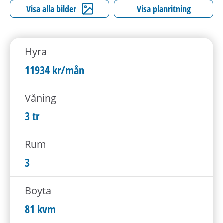
h
Visa alla bilder
Visa planritning
å
l
l
Hyra
e
t
11934 kr/mån
Våning
3 tr
Rum
3
Boyta
81 kvm