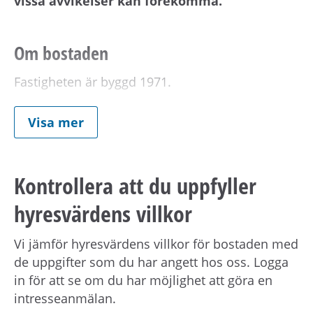
vissa avvikelser kan förekomma.
Om bostaden
Fastigheten är byggd 1971.
Visa mer
Observera att bilderna som visas i annonsen är
exempelbilder från en bostad med samma
standard. Detta för att visa vilket materialval
Kontrollera att du uppfyller
som använts.
hyresvärdens villkor
Avvikelser kan förekomma på ritning samt på
Vi jämför hyresvärdens villkor för bostaden med
exempelbilderna.
de uppgifter som du har angett hos oss. Logga
in för att se om du har möjlighet att göra en
Victoriahem har efter förhandling med
intresseanmälan.
Hyresgästföreningen beslutat att införa