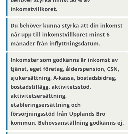
kötid efter avslutad svarsperiod blir
inkomstvillkoret.
intresseanmälan bindande, övriga
bostadssökande kan avanmäla sitt intresse.
Du behöver kunna styrka att din inkomst
når upp till inkomstvillkoret minst 6
Boendereferenser
månader från inflyttningsdatum.
Om du blir aktuell för bostaden behöver du
Inkomster som godkänns är inkomst av
kontakta din nuvarande hyresvärd och
tjänst, eget företag, ålderspension, CSN,
godkänna att denne lämnar ut
boendereferenser om dig till den nya
sjukersättning, A-kassa, bostadsbidrag,
hyresvärden.
bostadstillägg, aktivitetsstöd,
aktivitetsersättning,
etableringsersättning och
försörjningsstöd från Upplands Bro
kommun. Behovsanställning godkänns ej.