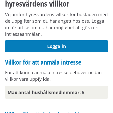
hyresvärdens villkor
Kostnad för hushållsel tillkommer.
Vi jämför hyresvärdens villkor för bostaden med
de uppgifter som du har angett hos oss. Logga
Förmedlingsinformation
in för att se om du har möjlighet att göra en
intresseanmälan.
Viktig information om visning eller
förmedling kan skickas ut via sms.
Uppdatera
Logga in
dina kontaktuppgifter på Mina sidor.
Villkor för att anmäla intresse
Om hyresvärden har villkor om antal
hushållsmedlemmar hämtar och behandlar vi
För att kunna anmäla intresse behöver nedan
familjeuppgifter om dig, din registrerade
villkor vara uppfyllda.
medboende och eventuella barn.
Max antal hushållsmedlemmar: 5
Om du har vuxna barn som ska bo i hushållet
behöver de beställa ett familjebevis från