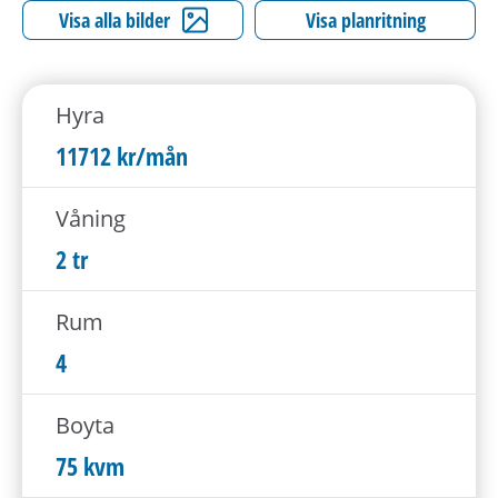
h
Visa alla bilder
Visa planritning
å
l
l
Hyra
e
t
11712 kr/mån
Våning
2 tr
Rum
4
Boyta
75 kvm