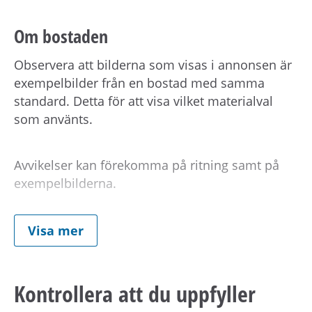
Om bostaden
Observera att bilderna som visas i annonsen är
exempelbilder från en bostad med samma
standard. Detta för att visa vilket materialval
som använts.
Avvikelser kan förekomma på ritning samt på
exempelbilderna.
Vid kontraktsskrivning kan du behöva uppvisa
Visa mer
tecknad hemförsäkring för din nya bostad.
Kontrollera att du uppfyller
Om hyran