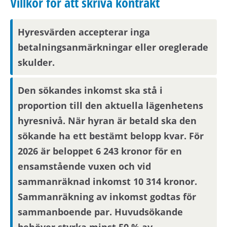
Villkor för att skriva kontrakt
Skatteverket
här.
Hyresvärden accepterar inga
Observera att om inflyttningsdatumet infaller på
betalningsanmärkningar eller oreglerade
en helgdag eller en röd dag sker inflyttning
nästkommande vardag.
skulder.
Den sökandes inkomst ska stå i
Om din anställning inte är i Stockholmsområdet
proportion till den aktuella lägenhetens
behöver du visa att din arbetsplats ligger inom
hyresnivå. När hyran är betald ska den
pendlingsavstånd från bostaden.
sökande ha ett bestämt belopp kvar. För
2026 är beloppet 6 243 kronor för en
Visningsinformation
ensamstående vuxen och vid
Bostaden kommer inte att visas. Det betyder att
sammanräknad inkomst 10 314 kronor.
du behöver ta ställning till om du vill flytta in i
Sammanräkning av inkomst godtas för
bostaden endast utifrån informationen i
sammanboende par. Huvudsökande
annonsen. För bostadssökanden med längst
behöver styrka minst 50 % av