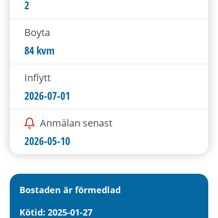
h
2
å
l
Boyta
l
84 kvm
e
t
Inflytt
2026-07-01
Anmälan senast
2026-05-10
Bostaden är förmedlad
Kötid: 2025-01-27