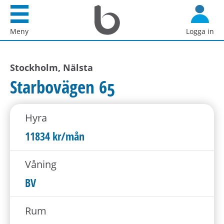
Startsida
G
Bostadsförmedlingen
å
Meny
Logga in
i
d
Stockholm
i
AB
Stockholm, Nälsta
r
e
Starbovägen 65
k
t
Hyra
t
i
11834 kr/mån
l
l
Våning
i
BV
n
n
Rum
e