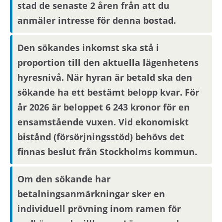
stad de senaste 2 åren från att du
anmäler intresse för denna bostad.
Boendereferenser
Den sökandes inkomst ska stå i
Om du blir aktuell för bostaden behöver du
proportion till den aktuella lägenhetens
kontakta din nuvarande hyresvärd och
hyresnivå. När hyran är betald ska den
godkänna att denne lämnar ut
sökande ha ett bestämt belopp kvar. För
boendereferenser om dig till den nya
år 2026 är beloppet 6 243 kronor för en
hyresvärden.
ensamstående vuxen. Vid ekonomiskt
bistånd (försörjningsstöd) behövs det
finnas beslut från Stockholms kommun.
Om den sökande har
betalningsanmärkningar sker en
individuell prövning inom ramen för