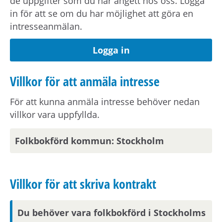
de uppgifter som du har angett hos oss. Logga
nästkommande vardag.
in för att se om du har möjlighet att göra en
intresseanmälan.
Om din anställning inte är i Stockholmsområdet
behöver du visa att din arbetsplats ligger inom
Logga in
pendlingsavstånd från bostaden.
Villkor för att anmäla intresse
Visningsinformation
För att kunna anmäla intresse behöver nedan
villkor vara uppfyllda.
Om du är en av dem som blir aktuell för en
bostad kommer du att bli inbjuden till visning
Folkbokförd kommun: Stockholm
eller få ny kompletterande information i form av
bilder/video eller rangordning.
Visningsinbjudan kommer att synas på Mina
Villkor för att skriva kontrakt
sidor samt skickas på mejl om du har fyllt i en
aktuell mejladress. Om du har skyddade
personuppgifter får du endast visningsinbjudan
Du behöver vara folkbokförd i Stockholms
via Mina sidor.