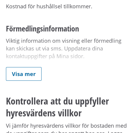
Kostnad för hushållsel tillkommer.
Förmedlingsinformation
Viktig information om visning eller förmedling
kan skickas ut via sms. Uppdatera dina
kontaktuppgifter på Mina sidor.
Visa mer
Om hyresvärden har villkor om antal
hushållsmedlemmar hämtar och behandlar vi
familjeuppgifter om dig, din registrerade
Kontrollera att du uppfyller
medboende och eventuella barn.
hyresvärdens villkor
Observera att om inflyttningsdatumet infaller på
Vi jämför hyresvärdens villkor för bostaden med
en helgdag eller en röd dag sker inflyttning