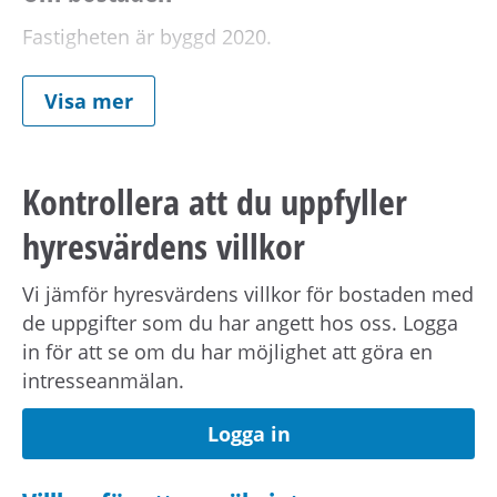
Fastigheten är byggd 2020.
Visa mer
Om hyran
Kostnad för hushållsel tillkommer.
Kontrollera att du uppfyller
hyresvärdens villkor
Angiven hyra avser 2026 års hyresnivå.
Vi jämför hyresvärdens villkor för bostaden med
Förmedlingsinformation
de uppgifter som du har angett hos oss. Logga
in för att se om du har möjlighet att göra en
Viktig information om visning eller
intresseanmälan.
förmedling kan skickas ut via sms.
Uppdatera
dina kontaktuppgifter på Mina sidor.
Logga in