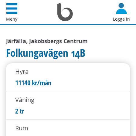
Startsida
G
Bostadsförmedlingen
å
Meny
Logga in
i
d
Stockholm
i
AB
Järfälla, Jakobsbergs Centrum
r
e
Folkungavägen 14B
k
t
Hyra
t
i
11140 kr/mån
l
l
Våning
i
2 tr
n
n
Rum
e