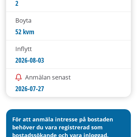
h
2
å
l
Boyta
l
52 kvm
e
t
Inflytt
2026-08-03
Anmälan senast
2026-07-27
För att anmäla intresse på bostaden
behöver du vara registrerad som
bostadssökande och vara inloggad.