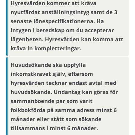
Hyresvärden kommer att kräva
nyutfärdat anställningsintyg samt de 3
Om du blir aktuell för bostaden behöver du
kontakta din nuvarande hyresvärd och
senaste lönespecifikationerna. Ha
godkänna att denne lämnar ut
intygen i beredskap om du accepterar
boendereferenser om dig till den nya
lägenheten. Hyresvärden kan komma att
hyresvärden.
kräva in kompletteringar.
Om området
Huvudsökande ska uppfylla
inkomstkravet själv, eftersom
Det är nära till Jakobsbergs C och
hyresvärden tecknar endast avtal med
pendeltågsstationen.
huvudsökande. Undantag kan göras för
sammanboende par som varit
folkbokförda på samma adress minst 6
månader eller stått som sökande
tillsammans i minst 6 månader.