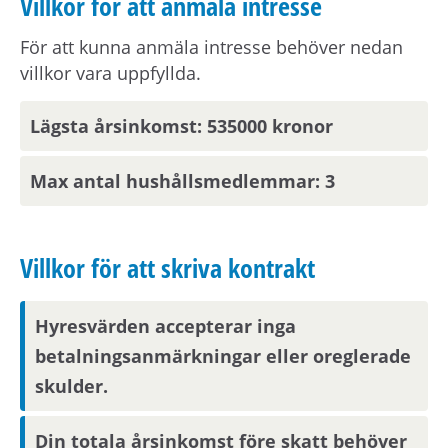
Villkor för att anmäla intresse
Om hyresvärden har villkor om antal
hushållsmedlemmar hämtar och behandlar vi
För att kunna anmäla intresse behöver nedan
familjeuppgifter om dig, din registrerade
villkor vara uppfyllda.
medboende och eventuella barn.
Lägsta årsinkomst: 535000 kronor
Observera att om inflyttningsdatumet infaller på
en helgdag eller en röd dag sker inflyttning
Max antal hushållsmedlemmar: 3
nästkommande vardag.
Villkor för att skriva kontrakt
Om din anställning inte är i Stockholmsområdet
behöver du visa att din arbetsplats ligger inom
pendlingsavstånd från bostaden.
Hyresvärden accepterar inga
betalningsanmärkningar eller oreglerade
Parkering
skulder.
Det är kö till parkeringsplatser.
Din totala årsinkomst före skatt behöver