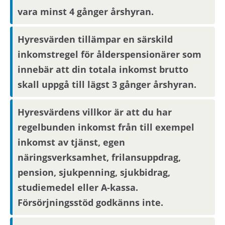
vara minst 4 gånger årshyran.
Visningsinformation
Hyresvärden tillämpar en särskild
Bostaden kommer inte att visas. Det betyder att
inkomstregel för ålderspensionärer som
du behöver ta ställning till om du vill flytta in i
innebär att din totala inkomst brutto
bostaden endast utifrån informationen i
skall uppgå till lägst 3 gånger årshyran.
annonsen. För bostadssökanden med längst
kötid efter avslutad annonseringsperiod blir
Hyresvärdens villkor är att du har
intresseanmälan bindande, övriga
regelbunden inkomst från till exempel
bostadssökande kan avanmäla sitt intresse.
inkomst av tjänst, egen
näringsverksamhet, frilansuppdrag,
Om du har längst kötid efter avslutad
pension, sjukpenning, sjukbidrag,
annonseringsperiod kommer din
intresseanmälan att bli bindande.
studiemedel eller A-kassa.
Försörjningsstöd godkänns inte.
Boendereferenser