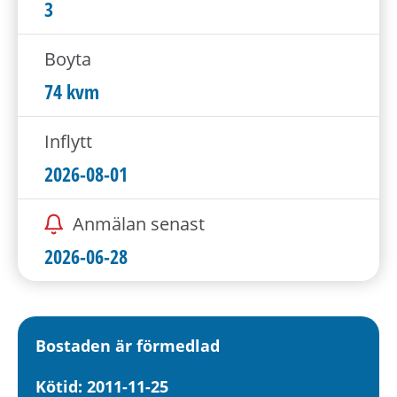
h
3
å
l
Boyta
l
74 kvm
e
t
Inflytt
2026-08-01
Anmälan senast
2026-06-28
Bostaden är förmedlad
Kötid: 2011-11-25