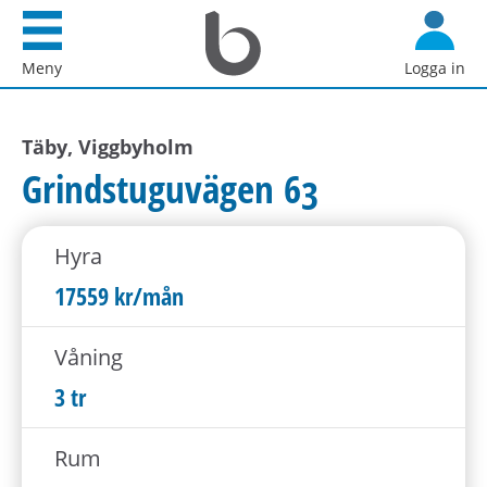
Startsida
G
Bostadsförmedlingen
å
Meny
Logga in
i
d
Stockholm
i
AB
Täby, Viggbyholm
r
e
Grindstuguvägen 63
k
t
Hyra
t
i
17559 kr/mån
l
l
Våning
i
3 tr
n
n
Rum
e