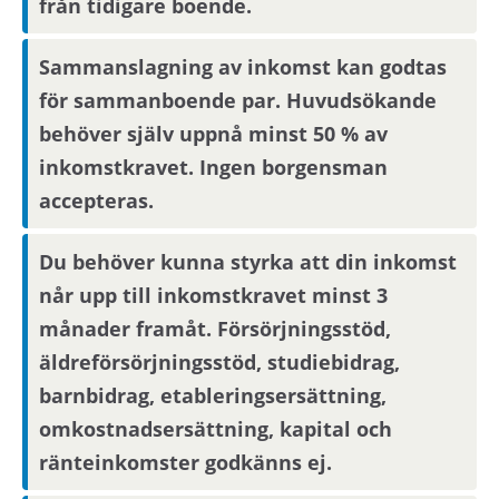
från tidigare boende.
Visningsinformation
Sammanslagning av inkomst kan godtas
Bostaden kommer inte att visas. Det betyder att
för sammanboende par. Huvudsökande
du behöver ta ställning till om du vill flytta in i
behöver själv uppnå minst 50 % av
bostaden endast utifrån informationen i
inkomstkravet. Ingen borgensman
annonsen. För bostadssökanden med längst
accepteras.
kötid efter avslutad annonseringsperiod blir
intresseanmälan bindande, övriga
Du behöver kunna styrka att din inkomst
bostadssökande kan avanmäla sitt intresse.
når upp till inkomstkravet minst 3
månader framåt. Försörjningsstöd,
Om du har längst kötid efter avslutad
äldreförsörjningsstöd, studiebidrag,
annonseringsperiod kommer din
barnbidrag, etableringsersättning,
intresseanmälan att bli bindande.
omkostnadsersättning, kapital och
ränteinkomster godkänns ej.
Här
kan du se en video med bilder från