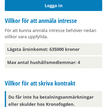
Om hyran
Logga in
Kostnad för hushållsel tillkommer.
Villkor för att anmäla intresse
Angiven hyra avser 2026 års hyresnivå.
För att kunna anmäla intresse behöver nedan
villkor vara uppfyllda.
Förmedlingsinformation
Lägsta årsinkomst: 635000 kronor
Viktig information om visning eller
förmedling kan skickas ut via sms.
Uppdatera
Max antal hushållsmedlemmar: 4
dina kontaktuppgifter på Mina sidor.
Villkor för att skriva kontrakt
Om hyresvärden har villkor om antal
hushållsmedlemmar hämtar och behandlar vi
familjeuppgifter om dig, din registrerade
Du får inte ha betalningsanmärkningar
medboende och eventuella barn.
eller skulder hos Kronofogden.