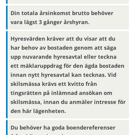
Observera att om inflyttningsdatumet infaller på
Din totala årsinkomst brutto behöver
en helgdag eller en röd dag sker inflyttning
vara lägst 3 gånger årshyran.
nästkommande vardag.
Hyresvärden kräver att du visar att du
Om din anställning inte är i Stockholmsområdet
har behov av bostaden genom att säga
behöver du visa att din arbetsplats ligger inom
upp nuvarande hyresavtal eller teckna
pendlingsavstånd från bostaden.
ett mäklaruppdrag för den ägda bostaden
innan nytt hyresavtal kan tecknas. Vid
Bostaden kan eventuellt vara ledig från
skilsmässa krävs ett kvitto från
2026-07-01 om ny hyresgäst så önskar.
tingsrätten på inlämnad ansökan om
skilsmässa, innan du anmäler intresse för
den här lägenheten.
Parkering
Parkeringsplatser hyrs ut av ett externt bolag.
Du behöver ha goda boendereferenser