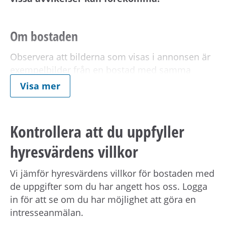
Om bostaden
Observera att bilderna som visas i annonsen är
exempelbilder från en bostad med samma
standard. Detta för att visa vilket materialval
Visa mer
som använts.
Kontrollera att du uppfyller
Avvikelser kan förekomma på ritning samt på
exempelbilderna.
hyresvärdens villkor
Vi jämför hyresvärdens villkor för bostaden med
Vid kontraktsskrivning kan du behöva uppvisa
de uppgifter som du har angett hos oss. Logga
tecknad hemförsäkring för din nya bostad.
in för att se om du har möjlighet att göra en
intresseanmälan.