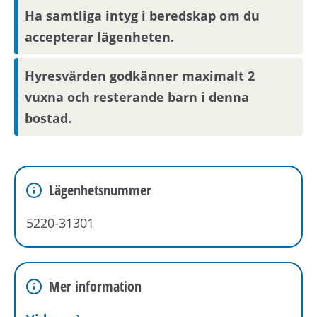
bostaden.
Ha samtliga intyg i beredskap om du
accepterar lägenheten.
Boendereferenser
Hyresvärden godkänner maximalt 2
Om du blir aktuell för bostaden behöver du
vuxna och resterande barn i denna
kontakta din nuvarande hyresvärd och
bostad.
godkänna att denne lämnar ut
boendereferenser om dig till den nya
hyresvärden.
Lägenhetsnummer
5220-31301
Mer information