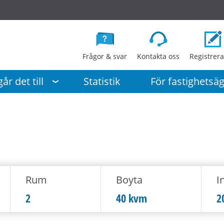
G
å
d
i
Frågor & svar
Kontakta oss
Registrera
r
e
år det till
Statistik
För fastighetsä
k
t
t
i
l
l
i
Rum
Boyta
In
n
n
2
40 kvm
2
e
h