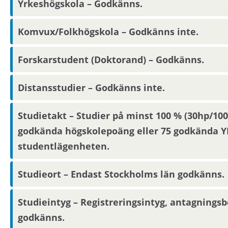
Yrkeshögskola – Godkänns.
Förmedlingsinformation
Komvux/Folkhögskola – Godkänns inte.
Viktig information om visning eller förmedling 
kontaktuppgifter på Mina sidor.
Forskarstudent (Doktorand) – Godkänns.
Om hyresvärden har villkor om antal hushållsmed
Distansstudier – Godkänns inte.
om dig, din registrerade medboende och eventuell
Studietakt – Studier på minst 100 % (30hp/1
godkända högskolepoäng eller 75 godkända YH 
Observera att om inflyttningsdatumet infaller på en
nästkommande vardag. För att kunna söka student
studentlägenheten.
ifyllda på Mina sidor:
Studieort – Endast Stockholms län godkänns.
En aktuell mejladress.
Studieintyg – Registreringsintyg, antagning
Att du studerar i Stockholms län. Det fyller du i 
godkänns.
Var du studerar. Det fyller du i vid rutan ”Arbets