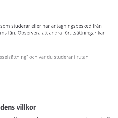
 som studerar eller har antagningsbesked från
lms län. Observera att andra förutsättningar kan
Sysselsättning” och var du studerar i rutan
 du tackar ja till den här bostaden. Hyresgästen
dens villkor