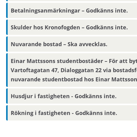
Betalningsanmärkningar – Godkänns inte.
Visningsinformation
Skulder hos Kronofogden – Godkänns inte.
Bostaden kommer inte att visas. Det betyder att du be
bostaden endast utifrån informationen i annonsen
Nuvarande bostad – Ska avvecklas.
avslutad annonseringsperiod blir intresseanmäla
sitt intresse.
Einar Mattssons studentbostäder – För att by
Vartoftagatan 47, Dialoggatan 22 via bostads
Om du har längst kötid efter avslutad annonserin
nuvarande studentbostad hos Einar Mattsson
bindande.
Husdjur i fastigheten - Godkänns inte.
Boendereferenser
Rökning i fastigheten - Godkänns inte.
Om du blir aktuell för bostaden behöver du konta
denne lämnar ut boendereferenser om dig till den