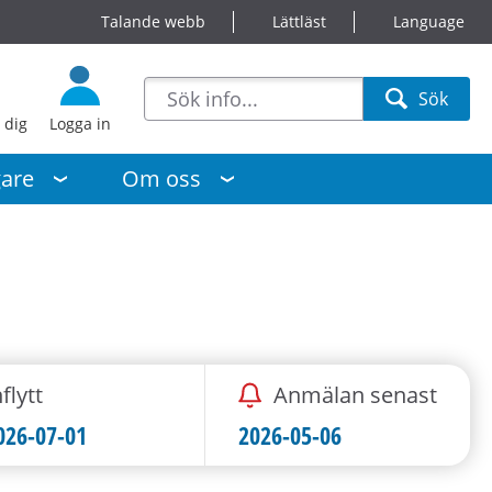
Talande webb
Lättläst
Language
sökförslag
Sök
Sök
 dig
Logga in
gare
Om oss
flytt
Anmälan senast
026-07-01
2026-05-06