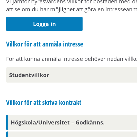
Vi jämför hyresvärdens villkor för bostaden med de
Studentbostaden är en tillfällig bostad. Hyreskontr
att se om du har möjlighet att göra en intressean
Logga in
Om bostaden
I denna studentbostad kan boendemiljön vara oläm
Villkor för att anmäla intresse
För att kunna anmäla intresse behöver nedan villko
Vid kontraktsskrivning kan du behöva uppvisa teck
Studentvillkor
Om hyran
Kostnad för hushållsel tillkommer.
Villkor för att skriva kontrakt
Angiven hyra avser 2026 års hyresnivå.
Högskola/Universitet – Godkänns.