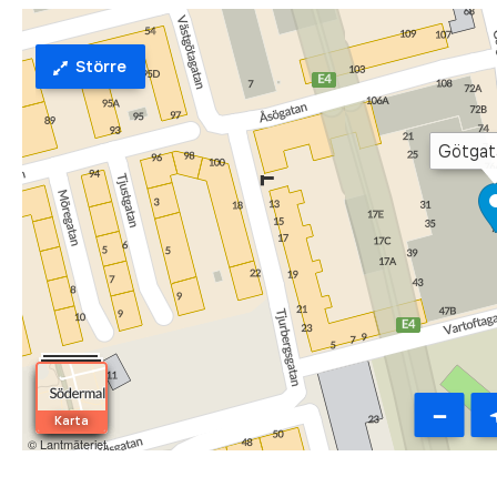
Student accommodation
Student accommodation is for those currently stu
university, university college or higher vocationa
This is a student apartment which means it is te
You retain your time in our housing queue if you a
There will be no viewing of this apartment. Please 
want to apply for this apartment.
In order to apply for student housing, you need to
1. Update your email address.
2. State that you’re a student in Stockholm under ”