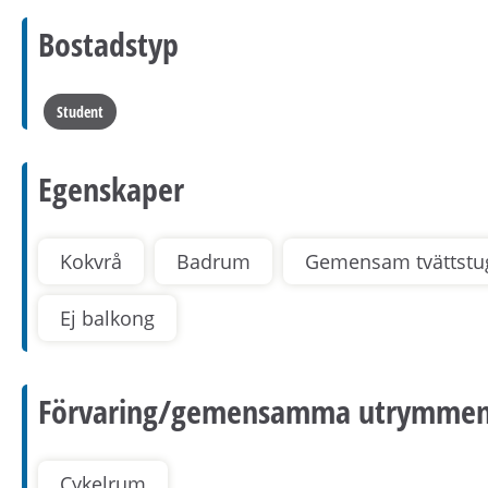
Bostadstyp
Student
Egenskaper
Kokvrå
Badrum
Gemensam tvättstu
Ej balkong
Förvaring/gemensamma utrymme
Cykelrum