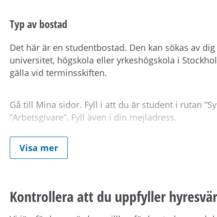
Typ av bostad
Det här är en studentbostad. Den kan sökas av dig
universitet, högskola eller yrkeshögskola i Stockho
gälla vid terminsskiften.
Gå till Mina sidor. Fyll i att du är student i rutan ”
”Arbetsgivare”. Fyll även i din mejladress.
Visa mer
Om kontraktet
Du
behåller din kötid
hos Bostadsförmedlingen om
har inte rätt att överlåta hyresavtalet.
Kontrollera att du uppfyller hyresvär