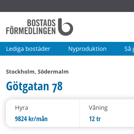
Startsida
Bostadsförmedlingen
i
Stockholm
Lediga bostäder
Nyproduktion
Så g
AB
Stockholm, Södermalm
Götgatan 78
Hyra
Våning
9824 kr/mån
12 tr