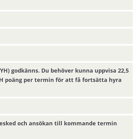
kan skickas ut via sms.
Uppdatera dina
lemmar hämtar och behandlar vi familjeuppgifter
a barn.
00YH) godkänns. Du behöver kunna uppvisa 22,5
poäng per termin för att få fortsätta hyra
 helgdag eller en röd dag sker inflyttning
bostad hos oss behöver du ha följande uppgifter
sbesked och ansökan till kommande termin
vid rutan ”Sysselsättning”.
givare”.