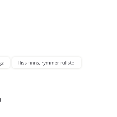
å
l
l
e
t
ga
Hiss finns, rymmer rullstol
n