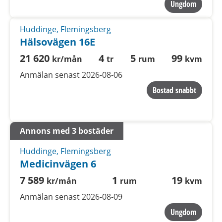
Ungdom
Huddinge, Flemingsberg
Hälsovägen 16E
21 620
4
5
99
kr/mån
tr
rum
kvm
Anmälan senast 2026-08-06
Bostad snabbt
Annons med 3 bostäder
Huddinge, Flemingsberg
Medicinvägen 6
7 589
1
19
kr/mån
rum
kvm
Anmälan senast 2026-08-09
Ungdom