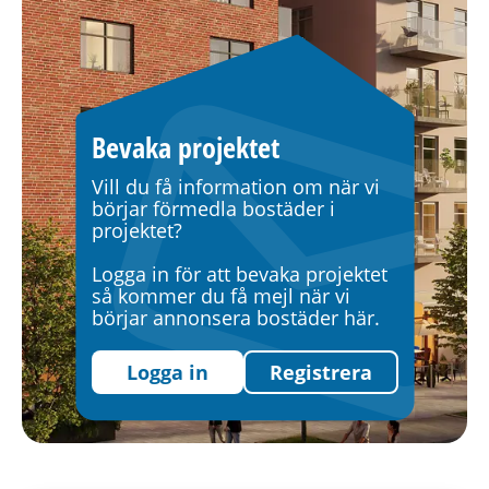
h
å
l
l
e
Bevaka projektet
t
Vill du få information om när vi
börjar förmedla bostäder i
projektet?
Logga in för att bevaka projektet
så kommer du få mejl när vi
börjar annonsera bostäder här.
Logga in
Registrera