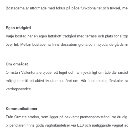
Bostäderna är utformade med fokus på både funktionalitet och trivsel, med
Egen trädgård
Varje bostad har en egen lättskött trädgård med terrass och plats för sittg
över tid. Mellan bostäderna finns dessutom gröna och inbjudande gårdsmilj
Om området
Ormsta i Vallentuna erbjuder ett lugnt och familjevänligt område där sm
möjligheter till ett aktivt liv utomhus året om. Här finns skolor, förskolo
vardagsservice.
Kommunikationer
Från Ormsta station, som ligger på bekvämt promenadavstånd, tar du dig
bilpendlaren finns goda vägförbindelser via E18 och närliggande vägnät s