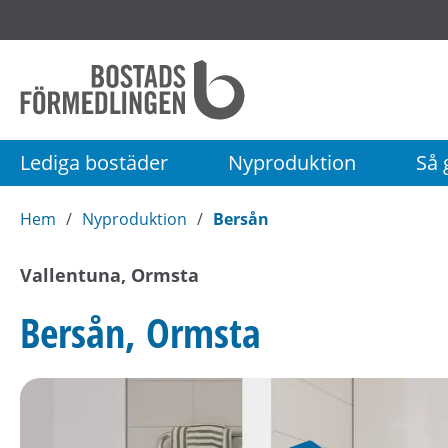
Startsida
Bostadsförmedlingen
i
Stockholm
Lediga bostäder
Nyproduktion
Så g
AB
Hem
Nyproduktion
Bersån
Vallentuna, Ormsta
Bersån, Ormsta