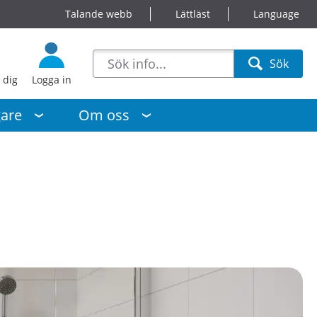
Talande webb
Lättläst
Language
sökförslag
Sök
Sök
 dig
Logga in
gare
Om oss