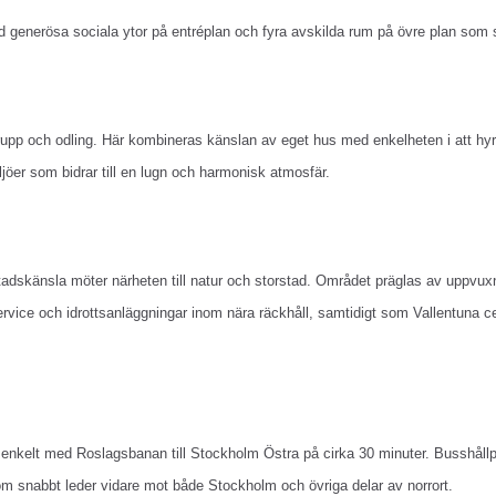
 generösa sociala ytor på entréplan och fyra avskilda rum på övre plan som s
rupp och odling. Här kombineras känslan av eget hus med enkelheten i att hyra 
öer som bidrar till en lugn och harmonisk atmosfär.
åstadskänsla möter närheten till natur och storstad. Området präglas av uppv
r, service och idrottsanläggningar inom nära räckhåll, samtidigt som Vallentuna 
 enkelt med Roslagsbanan till Stockholm Östra på cirka 30 minuter. Busshål
om snabbt leder vidare mot både Stockholm och övriga delar av norrort.