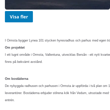
Visa fler
I Ormsta bygger Lynea 101 stycken hyresradhus och parhus med egen tr
Om projektet
I ett lugnt område i Ormsta, Vallentuna, utvecklas Bersån - ett nytt kva
finns på bekvämt avstånd.
Om bostäderna
De nybyggda radhusen och parhusen i Ormsta är uppförda i två plan om 10
leverantörer. Bostäderna erbjuder stilrena kök från Vedum, utrustade med 
entrén.