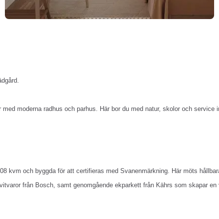
ädgård.
rter med moderna radhus och parhus. Här bor du med natur, skolor och servic
8 kvm och byggda för att certifieras med Svanenmärkning. Här möts hållbara 
vitvaror från Bosch, samt genomgående ekparkett från Kährs som skapar en var