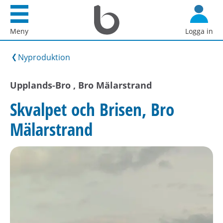
Startsida
G
Bostadsförmedlingen
å
Meny
Logga in
i
d
Stockholm
i
Nyproduktion
AB
r
e
Upplands-Bro , Bro Mälarstrand
k
Skvalpet och Brisen, Bro
t
t
Mälarstrand
i
l
l
i
n
n
e