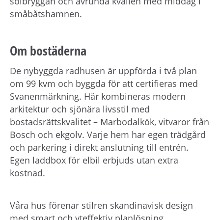
solbryggan och avrunda kvällen med middag i
småbåtshamnen.
Om bostäderna
De nybyggda radhusen är uppförda i två plan
om 99 kvm och byggda för att certifieras med
Svanenmärkning. Här kombineras modern
arkitektur och sjönära livsstil med
bostadsrättskvalitet – Marbodalkök, vitvaror från
Bosch och ekgolv. Varje hem har egen trädgård
och parkering i direkt anslutning till entrén.
Egen laddbox för elbil erbjuds utan extra
kostnad.
Våra hus förenar stilren skandinavisk design
med smart och yteffektiv planlösning.