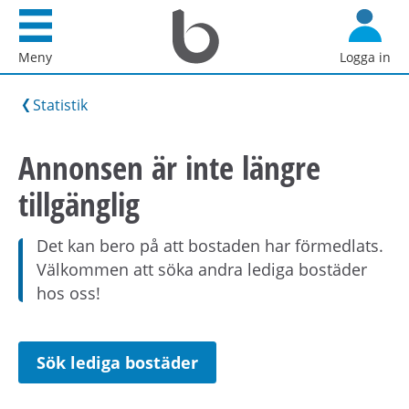
Startsida
G
Bostadsförmedlingen
å
Meny
Logga in
i
d
Stockholm
i
Statistik
AB
r
e
Annonsen är inte längre
k
tillgänglig
t
t
i
Det kan bero på att bostaden har förmedlats.
l
Välkommen att söka andra lediga bostäder
l
hos oss!
i
n
n
Sök lediga bostäder
e