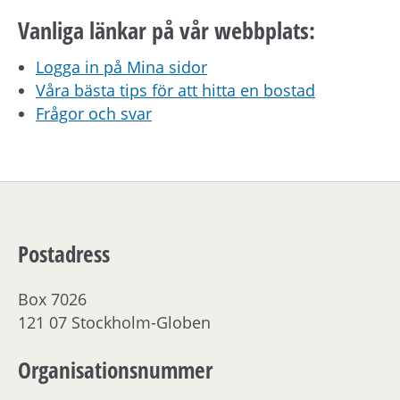
h
å
Vanliga länkar på vår webbplats:
l
Logga in på Mina sidor
l
Våra bästa tips för att hitta en bostad
e
Frågor och svar
t
Postadress
Box 7026
121 07 Stockholm-Globen
Organisationsnummer