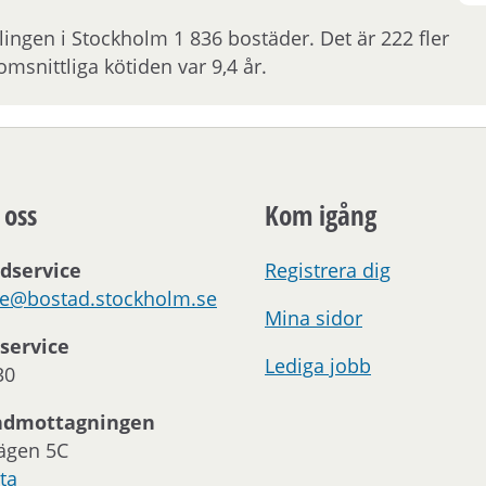
ingen i Stockholm 1 836 bostäder. Det är 222 fler
msnittliga kötiden var 9,4 år.
 oss
Kom igång
dservice
Registrera dig
ce@bostad.stockholm.se
Mina sidor
service
Lediga jobb
30
ndmottagningen
ägen 5C
ta