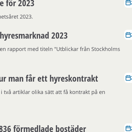
e för 2023
å
l
etsåret 2023.
l
e
s hyresmarknad 2023
t
en rapport med titeln "Utblickar från Stockholms
ur man får ett hyreskontrakt
två artiklar olika sätt att få kontrakt på en
1 836 förmedlade bostäder