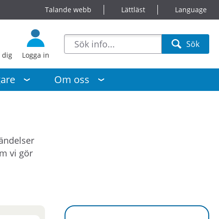
Talande webb
Lättläst
Language
sökförslag
Sök
Sök
 dig
Logga in
gare
Om oss
händelser
m vi gör