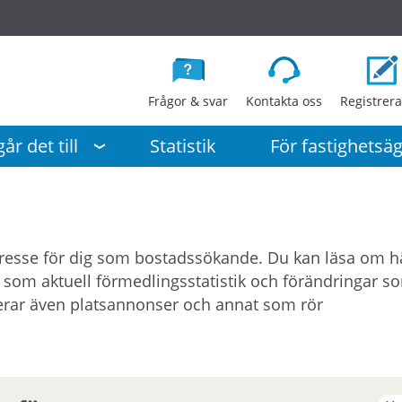
G
å
d
i
Frågor & svar
Kontakta oss
Registrera
r
e
år det till
Statistik
För fastighetsä
k
t
t
i
l
ntresse för dig som bostadssökande. Du kan läsa om 
l
som aktuell förmedlingsstatistik och förändringar so
i
icerar även platsannonser och annat som rör
n
n
e
h