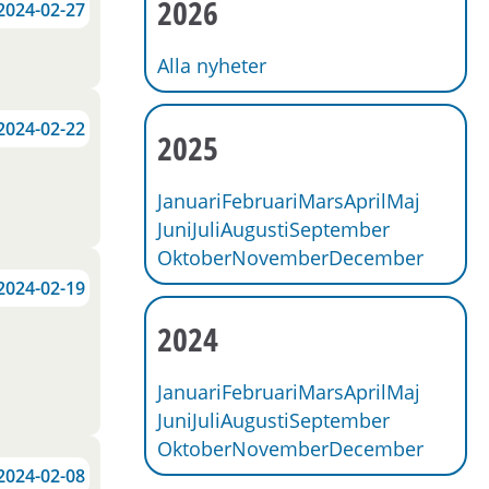
2026
2024-02-27
Alla nyheter
2024-02-22
2025
Januari
Februari
Mars
April
Maj
Juni
Juli
Augusti
September
Oktober
November
December
2024-02-19
2024
Januari
Februari
Mars
April
Maj
Juni
Juli
Augusti
September
Oktober
November
December
2024-02-08