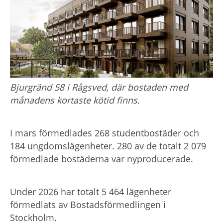
h
å
l
l
e
t
Bjurgränd 58 i Rågsved, där bostaden med
månadens kortaste kötid finns.
I mars förmedlades 268 studentbostäder och
184 ungdomslägenheter. 280 av de totalt 2 079
förmedlade bostäderna var nyproducerade.
Under 2026 har totalt 5 464 lägenheter
förmedlats av Bostadsförmedlingen i
Stockholm.