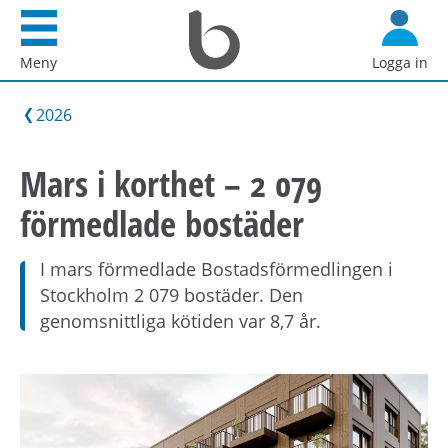
Startsida
G
Bostadsförmedlingen
å
Meny
Logga in
i
d
Stockholm
i
2026
AB
r
e
Mars i korthet – 2 079
k
förmedlade bostäder
t
t
i
I mars förmedlade Bostadsförmedlingen i
l
Stockholm 2 079 bostäder. Den
l
genomsnittliga kötiden var 8,7 år.
i
n
n
e