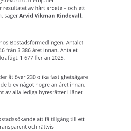
lingsrekord och erbjuder
 resultatet av hårt arbete – och ett
m, säger
Arvid Vikman Rindevall,
 hos Bostadsförmedlingen. Antalet
6 från 3 386 året innan. Antalet
aftigt, 1 677 fler än 2025.
r åt över 230 olika fastighetsägare
de blev något högre än året innan.
v alla lediga hyresrätter i länet
adssökande att få tillgång till ett
 transparent och rättvis