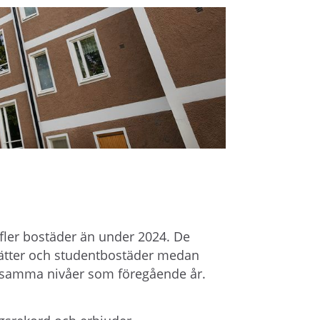
å
l
l
e
t
ler bostäder än under 2024. De
rätter och studentbostäder medan
 samma nivåer som föregående år.