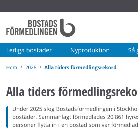
Startsida
Bostadsförmedlingen
i
Stockholm
Lediga bostäder
Nyproduktion
Så g
AB
Hem
2026
Alla tiders förmedlingsrekord
Alla tiders förmedlingsreko
Under 2025 slog Bostadsförmedlingen i Stockhol
bostäder. Sammanlagt förmedlades 20 861 hyres
personer flytta in i en bostad som var förmedla