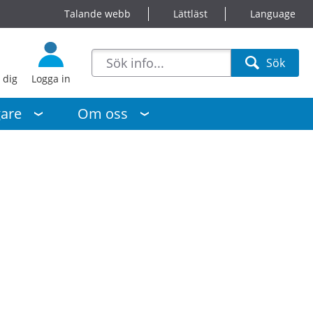
Talande webb
Lättläst
Language
sökförslag
Sök
Sök
 dig
Logga in
gare
Om oss