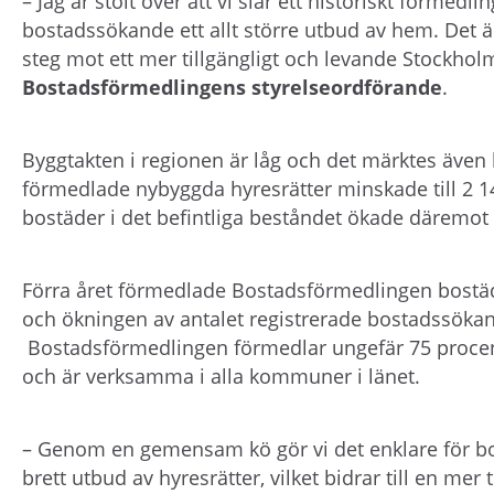
– Jag är stolt över att vi slår ett historiskt förmed
bostadssökande ett allt större utbud av hem. Det är
steg mot ett mer tillgängligt och levande Stockhol
Bostadsförmedlingens styrelseordförande
.
Byggtakten i regionen är låg och det märktes även
förmedlade nybyggda hyresrätter minskade till 2 14
bostäder i det befintliga beståndet ökade däremot kr
Förra året förmedlade Bostadsförmedlingen bostäde
och ökningen av antalet registrerade bostadssökan
Bostadsförmedlingen förmedlar ungefär 75 procent a
och är verksamma i alla kommuner i länet.
– Genom en gemensam kö gör vi det enklare för bost
brett utbud av hyresrätter, vilket bidrar till en mer