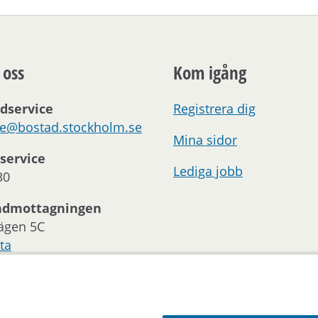
 oss
Kom igång
dservice
Registrera dig
ce@bostad.stockholm.se
Mina sidor
service
Lediga jobb
30
ndmottagningen
ägen 5C
ta
oss:
 och telefontider