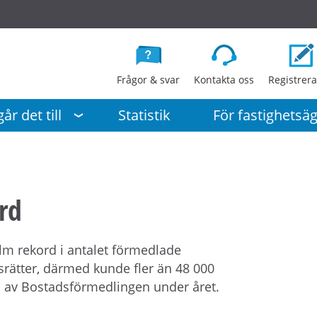
G
å
d
i
Frågor & svar
Kontakta oss
Registrera
r
e
år det till
Statistik
För fastighetsä
k
t
t
i
rd
l
l
i
m rekord i antalet förmedlade
n
rätter, därmed kunde fler än 48 000
n
d av Bostadsförmedlingen under året.
e
h