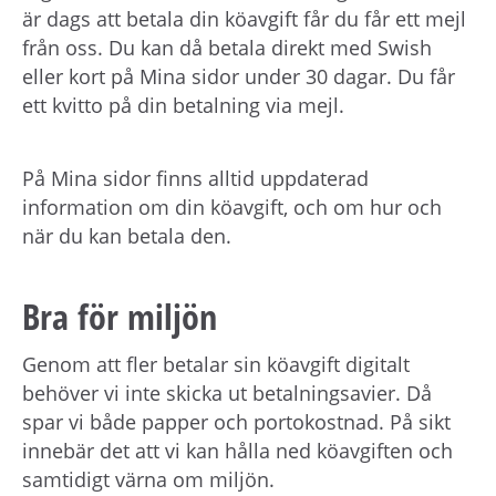
h
är dags att betala din köavgift får du får ett mejl
å
från oss. Du kan då betala direkt med Swish
l
eller kort på Mina sidor under 30 dagar. Du får
l
ett kvitto på din betalning via mejl.
e
t
På Mina sidor finns alltid uppdaterad
information om din köavgift, och om hur och
när du kan betala den.
Bra för miljön
Genom att fler betalar sin köavgift digitalt
behöver vi inte skicka ut betalningsavier. Då
spar vi både papper och portokostnad. På sikt
innebär det att vi kan hålla ned köavgiften och
samtidigt värna om miljön.