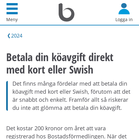
Startsida
G
Bostadsförmedlingen
å
Meny
Logga in
i
d
Stockholm
i
2024
AB
r
e
Betala din köavgift direkt
k
med kort eller Swish
t
t
i
Det finns många fördelar med att betala din
l
köavgift med kort eller Swish, förutom att det
l
är snabbt och enkelt. Framför allt så riskerar
i
du inte att glömma att betala din köavgift.
n
n
Det kostar 200 kronor om året att vara
e
registrerad hos Bostadsförmedlingen. När det