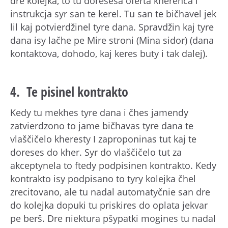
dre kolejka, to tu doresesa oferta kherenca i
instrukcja syr san te kerel. Tu san te bičhavel jek
lil kaj potvierdžinel tyre dana. Spravdžin kaj tyre
dana isy lačhe pe Mire stroni (Mina sidor) (dana
kontaktova, dohodo, kaj keres buty i tak dalej).
4. Te pisinel kontrakto
Kedy tu mekhes tyre dana i čhes jamendy
zatvierdzono to jame bičhavas tyre dana te
vlaščičelo kheresty I zaproponinas tut kaj te
doreses do kher. Syr do vlaščičelo tut za
akceptynela to ftedy podpisinen kontrakto. Kedy
kontrakto isy podpisano to tyry kolejka čhel
zrecitovano, ale tu nadal automatyčnie san dre
do kolejka dopuki tu priskires do oplata jekvar
pe berš. Dre niektura pšypatki mogines tu nadal