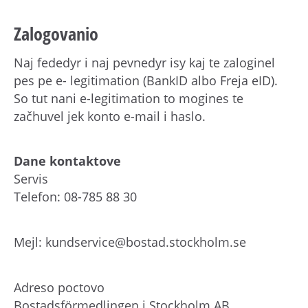
Zalogovanio
Naj fededyr i naj pevnedyr isy kaj te zaloginel
pes pe e- legitimation (BankID albo Freja eID).
So tut nani e-legitimation to mogines te
začhuvel jek konto e-mail i haslo.
Dane kontaktove
Servis
Telefon: 08-785 88 30
Mejl: kundservice@bostad.stockholm.se
Adreso poctovo
Bostadsförmedlingen i Stockholm AB