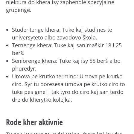
niektura do khera isy zaphendle specyjalne
grupenge.
Studentenge khera: Tuke kaj studines te
universyteto albo zavodovo škola.
Ternenge khera: Tuke kaj san maškir 18 i 25
berš.
Seniorenge khera: Tuke kaj isy 55 berš albo
phuredyr.
Umova pe krutko termino: Umova pe krutko
ciro. Syr tu doresesa umova pe krutko ciro to
tuke pes ginel i tak tyro do ciro kaj san terdo
dre do kherytko kolejka.
Rode kher aktivnie