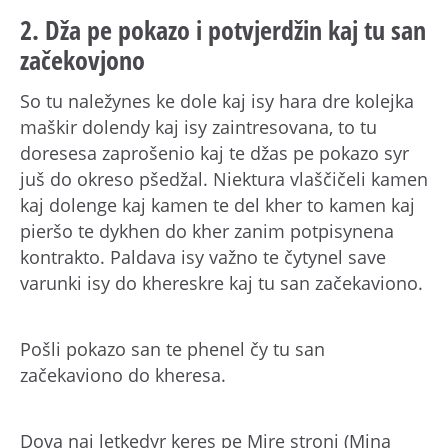
2. Dža pe pokazo i potvjerdžin kaj tu san
začekovjono
So tu naležynes ke dole kaj isy hara dre kolejka
maškir dolendy kaj isy zaintresovana, to tu
doresesa zaprošenio kaj te džas pe pokazo syr
juš do okreso pšedžal. Niektura vlaščičeli kamen
kaj dolenge kaj kamen te del kher to kamen kaj
pieršo te dykhen do kher zanim potpisynena
kontrakto. Paldava isy važno te čytynel save
varunki isy do khereskre kaj tu san začekaviono.
Pošli pokazo san te phenel čy tu san
začekaviono do kheresa.
Dova naj letkedyr keres pe Mire stroni (Mina