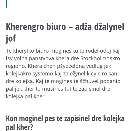
h
å
l
l
Kherengro biuro – adža džalynel
e
jof
t
Te kherytko biuro mogines tu te rodel odoj kaj
isy volna panstvova khera dre Stockholmoskro
regiono. Khera čhen pšydželona vedlug jek
kolejkakro systemo kaj zaležynel kicy ciro san
dre kolejka. Kaj te mogines te ščhuvel podanio
pal jek kher to mušines tut te zapisinel dre
kolejka pal kher.
Kon moginel pes te zapisinel dre kolejka
pal kher?