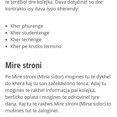
te terdžiol dre kolejka. Dava dotyčinel so dre
kontrakto isy dava typo kherendy:
Kher phurenge
Kher studentenge
Kher ternenge
Kher pe krutko termino
Mire stroni
Pe Mire stroni (Mina sidor) mogines tu te dykhel
do khera kaj tu san začekaviono lenca. Adaj tu
mogines te rakhel informacja pal kolejka,
beršitko oplata i mogines te odnovinel tyre
dana. Kaj tu te rakhes Mire stroni (Mina sidor) to
mušines tut te zaloginel.