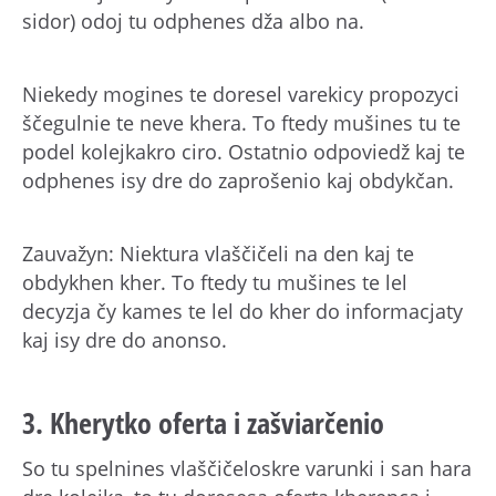
sidor) odoj tu odphenes dža albo na.
Niekedy mogines te doresel varekicy propozyci
ščegulnie te neve khera. To ftedy mušines tu te
podel kolejkakro ciro. Ostatnio odpoviedž kaj te
odphenes isy dre do zaprošenio kaj obdykčan.
Zauvažyn: Niektura vlaščičeli na den kaj te
obdykhen kher. To ftedy tu mušines te lel
decyzja čy kames te lel do kher do informacjaty
kaj isy dre do anonso.
3. Kherytko oferta i zašviarčenio
So tu spelnines vlaščičeloskre varunki i san hara