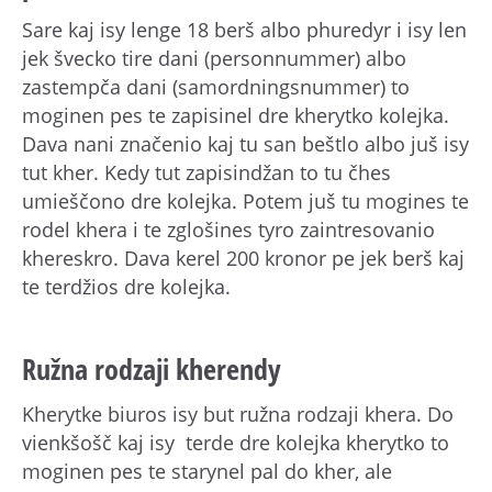
Sare kaj isy lenge 18 berš albo phuredyr i isy len
jek švecko tire dani (personnummer) albo
zastempča dani (samordningsnummer) to
moginen pes te zapisinel dre kherytko kolejka.
Dava nani značenio kaj tu san beštlo albo juš isy
tut kher. Kedy tut zapisindžan to tu čhes
umieščono dre kolejka. Potem juš tu mogines te
rodel khera i te zglošines tyro zaintresovanio
khereskro. Dava kerel 200 kronor pe jek berš kaj
te terdžios dre kolejka.
Ružna rodzaji kherendy
Kherytke biuros isy but ružna rodzaji khera. Do
vienkšošč kaj isy terde dre kolejka kherytko to
moginen pes te starynel pal do kher, ale