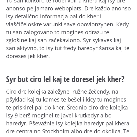
Tu san korkoro te rodel volna khera kaj isy dre
anonso pe jamaro webbplats. Dre každo anonso
isy detalično informacja pal do kher i
vlaščičeloskre varunki save obovionzynen. Kedy
tu san zalogovano to mogines odrazu te
zglošine kaj san začekaviono. Syr sykaves kaj
san aktyvno, to isy tut ftedy baredyr šansa kaj te
doreses jek kher.
Syr but ciro lel kaj te doresel jek kher?
Ciro dre kolejka zaležynel ružne žečendy, na
pšyklad kaj tu kames te bešel i kicy tu mogines
te priskirel pal do kher. Šrednio ciro dre kolejka
isy 9 berš moginel te javel krutkedyr albo
haredyr. Pševažnie isy kolejka haredyr pal khera
dre centralno Stockholm albo dre do okolica, Te