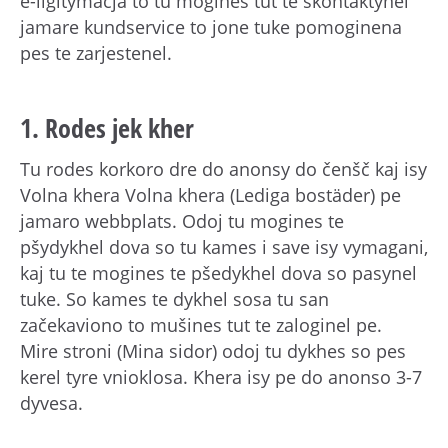
e-ligitymacja to tu mogines tut te skontaktynel
jamare kundservice to jone tuke pomoginena
pes te zarjestenel.
1. Rodes jek kher
Tu rodes korkoro dre do anonsy do čenšč kaj isy
Volna khera Volna khera (Lediga bostäder) pe
jamaro webbplats. Odoj tu mogines te
pšydykhel dova so tu kames i save isy vymagani,
kaj tu te mogines te pšedykhel dova so pasynel
tuke. So kames te dykhel sosa tu san
začekaviono to mušines tut te zaloginel pe.
Mire stroni (Mina sidor) odoj tu dykhes so pes
kerel tyre vnioklosa. Khera isy pe do anonso 3-7
dyvesa.