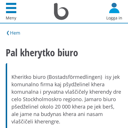
Startsida
G
Bostadsförmedlingen
å
Meny
Logga in
i
d
Stockholm
i
Hem
AB
r
e
Pal kherytko biuro
k
t
t
i
Kheritko biuro (Bostadsförmedlingen) isy jek
l
komunalno firma kaj pšydželinel khera
l
komunalna i pryvatna vlaščičely kherendy dre
i
celo Stockholmoskro regiono. Jamaro biuro
n
pšedželinel okolo 20 000 khera pe jek berš,
n
ale jame na budynas khera ani nasam
e
vlaščičeli kherengre.