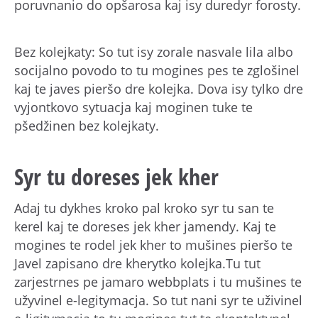
poruvnanio do opšarosa kaj isy duredyr forosty.
Bez kolejkaty: So tut isy zorale nasvale lila albo
socijalno povodo to tu mogines pes te zglošinel
kaj te javes pieršo dre kolejka. Dova isy tylko dre
vyjontkovo sytuacja kaj moginen tuke te
pšedžinen bez kolejkaty.
Syr tu doreses jek kher
Adaj tu dykhes kroko pal kroko syr tu san te
kerel kaj te doreses jek kher jamendy. Kaj te
mogines te rodel jek kher to mušines pieršo te
Javel zapisano dre kherytko kolejka.Tu tut
zarjestrnes pe jamaro webbplats i tu mušines te
užyvinel e-legitymacja. So tut nani syr te uživinel