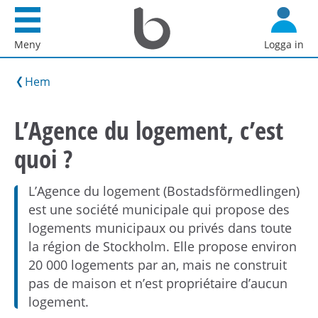
Startsida
G
Bostadsförmedlingen
å
Meny
Logga in
i
d
Stockholm
i
Hem
AB
r
e
L’Agence du logement, c’est
k
quoi ?
t
t
i
L’Agence du logement (Bostadsförmedlingen)
l
est une société municipale qui propose des
l
logements municipaux ou privés dans toute
i
la région de Stockholm. Elle propose environ
n
20 000 logements par an, mais ne construit
n
pas de maison et n’est propriétaire d’aucun
e
logement.