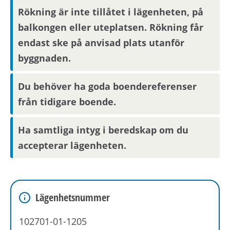
Om du blir aktuell för bostaden behöver du
Rökning är inte tillåtet i lägenheten, på
kontakta din nuvarande hyresvärd och
balkongen eller uteplatsen. Rökning får
godkänna att denne lämnar ut
endast ske på anvisad plats utanför
boendereferenser om dig till den nya
byggnaden.
hyresvärden.
Du behöver ha goda boendereferenser
Om området/kommunikationer
från tidigare boende.
Kylfacket är ett nyproducerat kvarter i ett av
Ha samtliga intyg i beredskap om du
Stockholms mest spännande
accepterar lägenheten.
utvecklingsområden. Här växer en levande
stadsdel fram där bostäder, kontor, handel och
kultur samspelar och skapar en dynamisk plats
att bo och leva på. Med tunnelbana, tvärbana
Lägenhetsnummer
och bussar runt hörnet samt Globenområdet på
gångavstånd bor du nära både stadspuls,
102701-01-1205
service och grönska, ett stadsliv med omtanke,