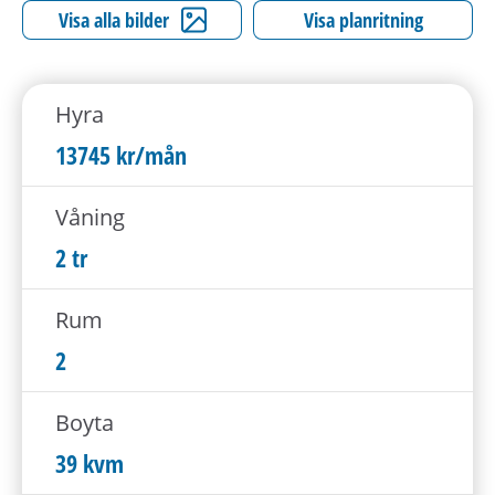
h
Visa alla bilder
Visa planritning
å
l
l
Hyra
e
t
13745 kr/mån
Våning
2 tr
Rum
2
Boyta
39 kvm