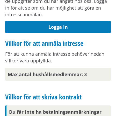
de uppgifter som du har angett hos oss. Logga
ljusa, neutrala färger, helkaklat badrum
in för att se om du har möjlighet att göra en
förberett för tvättmaskin, välutrustat kök samt
intresseanmälan.
genomtänkta förvaringslösningar.
Logga in
Om fastigheten
Villkor för att anmäla intresse
I huset finns barnvagnsförråd, ett miljörum,
För att kunna anmäla intresse behöver nedan
cykelparkering och en gemensam tvättstuga.
villkor vara uppfyllda.
Det finns även en gemensam terrass i
fastigheten samt en gårdsmiljö som delas med
Max antal hushållsmedlemmar: 3
grannarna i kvarteret.
Om hyran
Villkor för att skriva kontrakt
Det är individuell mätning av varmvatten samt
Du får inte ha betalningsanmärkningar
hushållsel.