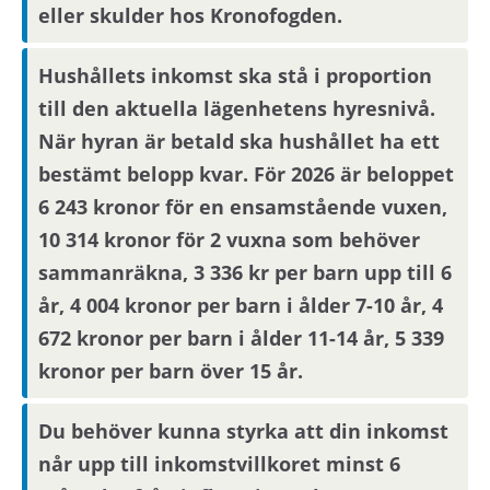
eller skulder hos Kronofogden.
Förmedlingsinformation
Hushållets inkomst ska stå i proportion
till den aktuella lägenhetens hyresnivå.
Viktig information om visning eller
När hyran är betald ska hushållet ha ett
förmedling kan skickas ut via sms.
Uppdatera
dina kontaktuppgifter på Mina sidor. Om
bestämt belopp kvar. För 2026 är beloppet
hyresvärden har villkor om antal
6 243 kronor för en ensamstående vuxen,
hushållsmedlemmar hämtar och behandlar vi
10 314 kronor för 2 vuxna som behöver
familjeuppgifter om dig, din registrerade
sammanräkna, 3 336 kr per barn upp till 6
medboende och eventuella barn. Observera att
år, 4 004 kronor per barn i ålder 7-10 år, 4
om inflyttningsdatumet infaller på en helgdag
672 kronor per barn i ålder 11-14 år, 5 339
eller en röd dag sker inflyttning nästkommande
kronor per barn över 15 år.
vardag. Om din anställning inte är i
Stockholmsområdet behöver du visa att din
arbetsplats ligger inom pendlingsavstånd från
Du behöver kunna styrka att din inkomst
bostaden. Om du har vuxna barn som ska bo i
når upp till inkomstvillkoret minst 6
hushållet behöver de beställa ett familjebevis