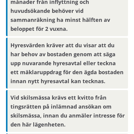
månader från inflyttning och
från Skatteverket
här.
huvudsökande behöver vid
sammanräkning ha minst hälften av
Visningsinformation
beloppet för 2 vuxna.
Om du är en av dem som blir aktuell för en
Hyresvärden kräver att du visar att du
bostad kommer du att bli inbjuden till visning
har behov av bostaden genom att säga
eller få ny kompletterande information i form av
upp nuvarande hyresavtal eller teckna
bilder/video eller rangordning.
ett mäklaruppdrag för den ägda bostaden
Visningsinbjudan kommer att synas på Mina
sidor samt skickas på mejl om du har fyllt i en
innan nytt hyresavtal kan tecknas.
aktuell mejladress. Om du har skyddade
personuppgifter får du endast visningsinbjudan
Vid skilsmässa krävs ett kvitto från
via Mina sidor.
tingsrätten på inlämnad ansökan om
skilsmässa, innan du anmäler intresse för
Boendereferenser
den här lägenheten.