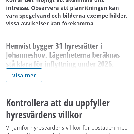
intresse. Observera att planritningen kan
vara spegelvänd och bilderna exempelbilder,
vissa avvikelser kan förekomma.
Hemvist bygger 31 hyresrätter i
Johanneshov. Lägenheterna beräknas
stå klara för inflyttning under 2026.
Visa mer
Typ av bostad
Bostaden är nybyggd. Det innebär att ingen har
bott i den tidigare.
Kontrollera att du uppfyller
hyresvärdens villkor
Om bostaden
Vi jämför hyresvärdens villkor för bostaden med
Lägenheten präglas av exklusiva materialval i