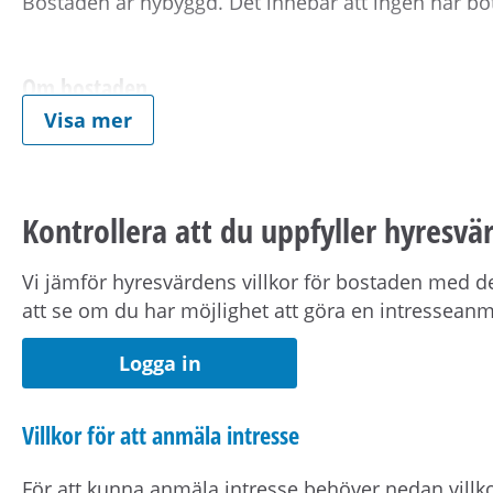
Bostaden är nybyggd. Det innebär att ingen har bott
Om bostaden
Visa mer
Lägenheten präglas av exklusiva materialval i ljusa,
tvättmaskin, välutrustat kök samt genomtänkta för
Kontrollera att du uppfyller hyresvär
Om fastigheten
Vi jämför hyresvärdens villkor för bostaden med de
I huset finns barnvagnsförråd, ett miljörum, cykel
att se om du har möjlighet att göra en intressean
även en gemensam terrass i fastigheten samt en g
Logga in
Om hyran
Villkor för att anmäla intresse
Det är individuell mätning av varmvatten samt hush
För att kunna anmäla intresse behöver nedan villko