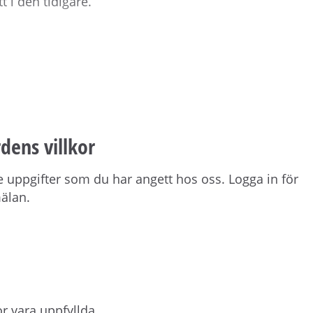
 i den tidigare.
 neutrala färger, helkaklat badrum förberett för
varingslösningar.
dens villkor
 uppgifter som du har angett hos oss. Logga in för
parkering och en gemensam tvättstuga. Det finns
mälan.
årdsmiljö som delas med grannarna i kvarteret.
ållsel.
r vara uppfyllda.