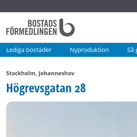
Startsida
Bostadsförmedlingen
i
Stockholm
Lediga bostäder
Nyproduktion
Så g
AB
Stockholm, Johanneshov
Högrevsgatan 28