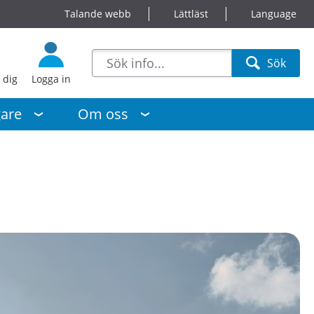
Talande webb
Lättläst
Language
sökförslag
Sök
Sök
 dig
Logga in
gare
Om oss