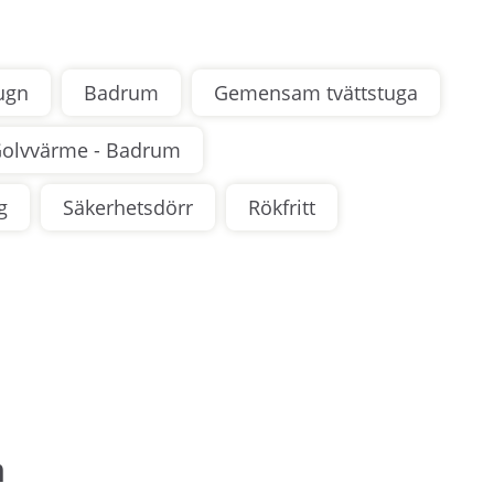
ugn
Badrum
Gemensam tvättstuga
olvvärme - Badrum
g
Säkerhetsdörr
Rökfritt
n