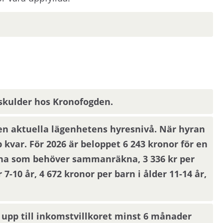
kan skickas ut via sms.
Uppdatera dina
har villkor om antal hushållsmedlemmar hämtar
istrerade medboende och eventuella barn.
 helgdag eller en röd dag sker inflyttning
 skulder hos Kronofogden.
i Stockholmsområdet behöver du visa att din
staden. Om du har vuxna barn som ska bo i
den aktuella lägenhetens hyresnivå. När hyran
 Skatteverket
här.
 kvar. För 2026 är beloppet 6 243 kronor för en
xna som behöver sammanräkna, 3 336 kr per
r 7-10 år, 4 672 kronor per barn i ålder 11-14 år,
ommer du att bli inbjuden till visning eller få ny
 eller rangordning. Visningsinbjudan kommer att
 upp till inkomstvillkoret minst 6 månader
 fyllt i en aktuell mejladress. Om du har