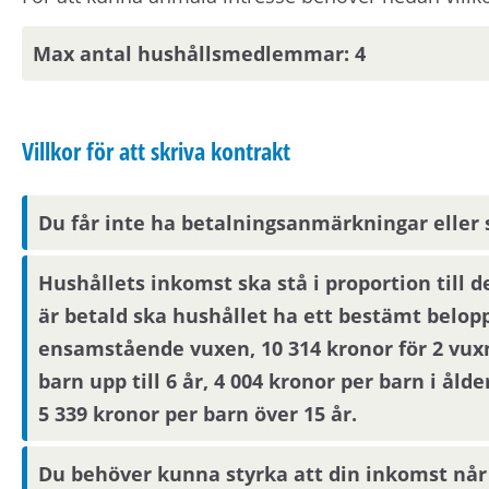
Max antal hushållsmedlemmar: 4
Förmedlingsinformation
Viktig information om visning eller förmedling 
Villkor för att skriva kontrakt
kontaktuppgifter på Mina sidor. Om hyresvärden 
och behandlar vi familjeuppgifter om dig, din reg
Observera att om inflyttningsdatumet infaller på en
Du får inte ha betalningsanmärkningar eller
nästkommande vardag. Om din anställning inte är 
arbetsplats ligger inom pendlingsavstånd från bo
Hushållets inkomst ska stå i proportion till 
hushållet behöver de beställa ett familjebevis från
är betald ska hushållet ha ett bestämt belopp
ensamstående vuxen, 10 314 kronor för 2 vu
Visningsinformation
barn upp till 6 år, 4 004 kronor per barn i ålde
5 339 kronor per barn över 15 år.
Om du är en av dem som blir aktuell för en bostad k
kompletterande information i form av bilder/video
Du behöver kunna styrka att din inkomst når
synas på Mina sidor samt skickas på mejl om du har