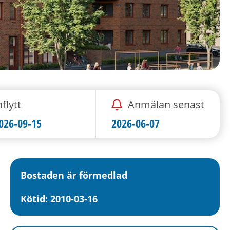
nflytt
Anmälan senast
026-09-15
2026-06-07
Bostaden är förmedlad
Kötid: 2010-03-16