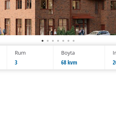
Rum
Boyta
I
3
68 kvm
2