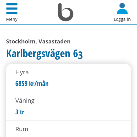
Startsida
G
Bostadsförmedlingen
å
Meny
Logga in
i
d
Stockholm
i
AB
Stockholm, Vasastaden
r
e
Karlbergsvägen 63
k
t
Hyra
t
i
6859 kr/mån
l
l
Våning
i
3 tr
n
n
Rum
e