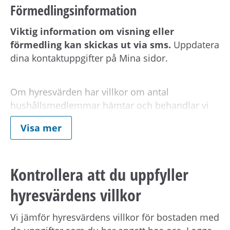
Förmedlingsinformation
Viktig information om visning eller
förmedling kan skickas ut via sms.
Uppdatera
dina kontaktuppgifter på Mina sidor.
Om hyresvärden har villkor om antal
hushållsmedlemmar hämtar och behandlar vi
familjeuppgifter om dig, din registrerade
Visa mer
medboende och eventuella barn.
Observera att om inflyttningsdatumet infaller på
Kontrollera att du uppfyller
en helgdag eller en röd dag sker inflyttning
hyresvärdens villkor
nästkommande vardag.
Vi jämför hyresvärdens villkor för bostaden med
Om din anställning inte är i Stockholmsområdet