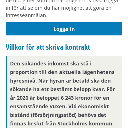
de uppgifter som du har angett hos oss. Logga
behöver du visa att din arbetsplats ligger inom
in för att se om du har möjlighet att göra en
pendlingsavstånd från bostaden.
intresseanmälan.
Logga in
Visningsinformation
Villkor för att skriva kontrakt
Om du är en av dem som blir aktuell för en
bostad kommer du att bli inbjuden till visning
eller få ny kompletterande information i form av
Den sökandes inkomst ska stå i
bilder/video eller rangordning.
proportion till den aktuella lägenhetens
Visningsinbjudan kommer att synas på Mina
hyresnivå. När hyran är betald ska den
sidor samt skickas på mejl om du har fyllt i en
sökande ha ett bestämt belopp kvar. För
aktuell mejladress. Om du har skyddade
år 2026 är beloppet 6 243 kronor för en
personuppgifter får du endast visningsinbjudan
via Mina sidor.
ensamstående vuxen. Vid ekonomiskt
bistånd (försörjningsstöd) behövs det
finnas beslut från Stockholms kommun.
Boendereferenser