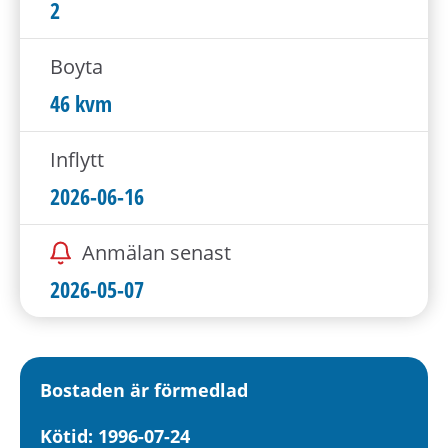
h
2
å
l
Boyta
l
46 kvm
e
t
Inflytt
2026-06-16
Anmälan senast
2026-05-07
Bostaden är förmedlad
Kötid: 1996-07-24