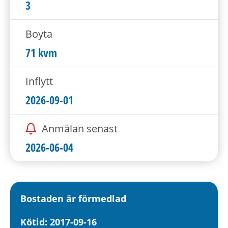
h
3
å
l
Boyta
l
71 kvm
e
t
Inflytt
2026-09-01
Anmälan senast
2026-06-04
Bostaden är förmedlad
Kötid: 2017-09-16