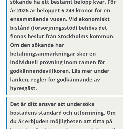
sökande ha ett bestämt belopp kvar. För
år 2026 är beloppet 6 243 kronor för en
Boendereferenser
ensamstående vuxen. Vid ekonomiskt
Om du blir aktuell för bostaden behöver du
bistånd (försörjningsstöd) behövs det
kontakta din nuvarande hyresvärd och
finnas beslut från Stockholms kommun.
godkänna att denne lämnar ut
Om den sökande har
boendereferenser om dig till den nya
betalningsanmärkningar sker en
hyresvärden.
individuell prövning inom ramen för
godkännandevillkoren. Läs mer under
länken, regler för godkännande av
hyresgäst.
Det är ditt ansvar att undersöka
bostadens standard och utformning. Om
du är erbjuden möjligheten att titta på