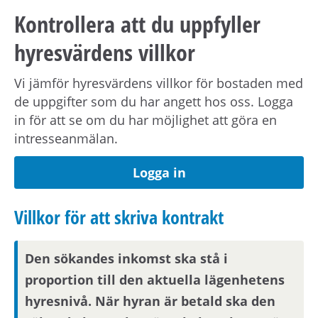
nästkommande vardag.
Kontrollera att du uppfyller
hyresvärdens villkor
Om din anställning inte är i Stockholmsområdet
behöver du visa att din arbetsplats ligger inom
Vi jämför hyresvärdens villkor för bostaden med
pendlingsavstånd från bostaden.
de uppgifter som du har angett hos oss. Logga
in för att se om du har möjlighet att göra en
Visningsinformation
intresseanmälan.
Om du är en av dem som blir aktuell för en
Logga in
bostad kommer du att bli inbjuden till visning
eller få ny kompletterande information i form av
Villkor för att skriva kontrakt
bilder eller video. Visningsinbjudan kommer att
synas på Mina sidor samt skickas på mejl om
Den sökandes inkomst ska stå i
du har fyllt i en aktuell mejladress. Om du har
skyddade personuppgifter får du endast
proportion till den aktuella lägenhetens
visningsinbjudan via Mina sidor.
hyresnivå. När hyran är betald ska den