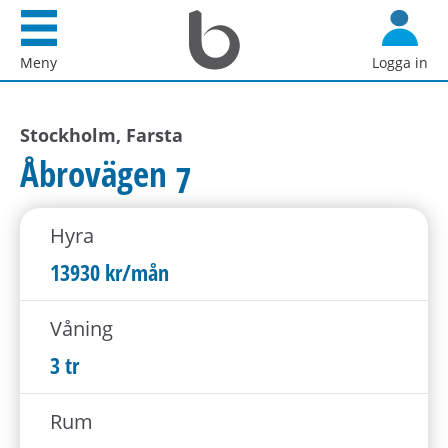
Startsida
G
Bostadsförmedlingen
å
Meny
Logga in
i
d
Stockholm
i
AB
Stockholm, Farsta
r
e
Åbrovägen 7
k
t
Hyra
t
i
13930 kr/mån
l
l
Våning
i
3 tr
n
n
Rum
e